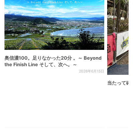
奥信濃100。足りなかった20分 。～ Beyond
the Finish Line そして、次へ。～
2026年6月15日
当たって砕け