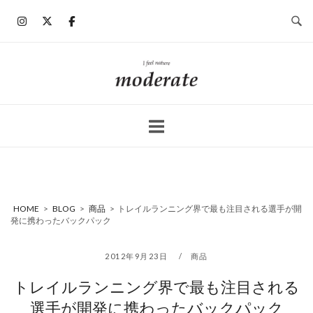
コ
ン
テ
ン
ホ
ツ
ー
へ
ム
ス
キ
ッ
プ
HOME
>
BLOG
>
商品
>
トレイルランニング界で最も注目される選手が開
発に携わったバックパック
2012年9月23日
商品
トレイルランニング界で最も注目される
選手が開発に携わったバックパック