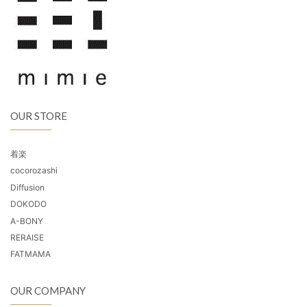
OUR STORE
着楽
cocorozashi
Diffusion
DOKODO
A-BONY
RERAISE
FATMAMA
OUR COMPANY