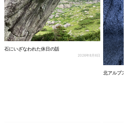
石にいざなわれた休日の話
2026年8月6日
北アルプス