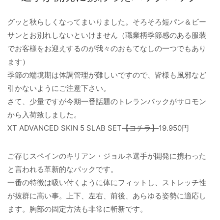
グッと秋らしくなってまいりました。そろそろ短パン＆ビー
サンとお別れしないといけません（職業柄季節感のある服装
でお客様をお迎えするのが我々のおもてなしの一つでもあり
ます）
季節の端境期は体調管理が難しいですので、皆様も風邪など
引かないようにご注意下さい。
さて、少量ですが今期一番話題のトレランパックがサロモン
から入荷致しました。
XT ADVANCED SKIN 5 SLAB SET
【コチラ】
19.950円
ご存じスペインのキリアン・ジョルネ選手が開発に携わった
と言われる革新的なパックです。
一番の特徴は吸い付くように体にフィットし、ストレッチ性
が抜群に高い事。上下、左右、前後、あらゆる姿勢に適応し
ます。胸部の固定方法も非常に斬新です。