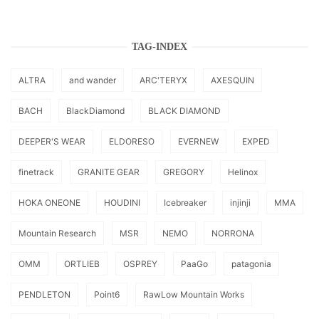
TAG-INDEX
ALTRA
and wander
ARC'TERYX
AXESQUIN
BACH
BlackDiamond
BLACK DIAMOND
DEEPER'S WEAR
ELDORESO
EVERNEW
EXPED
finetrack
GRANITE GEAR
GREGORY
Helinox
HOKA ONEONE
HOUDINI
Icebreaker
injinji
MMA
Mountain Research
MSR
NEMO
NORRONA
OMM
ORTLIEB
OSPREY
PaaGo
patagonia
PENDLETON
Point6
RawLow Mountain Works