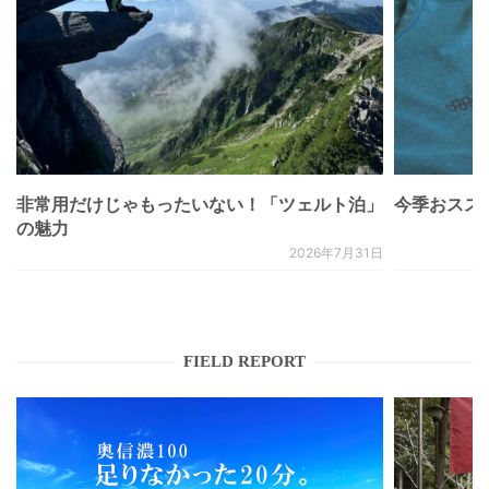
非常用だけじゃもったいない！「ツェルト泊」
今季おススメベ
の魅力
2026年7月31日
FIELD REPORT