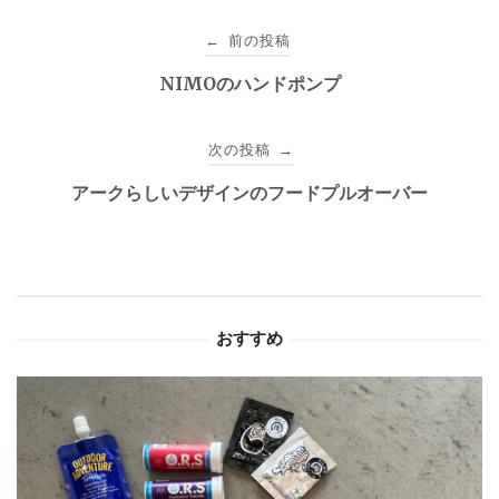
投
前の投稿
←
稿
NIMOのハンドポンプ
ナ
次の投稿
→
ビ
アークらしいデザインのフードプルオーバー
ゲ
ー
シ
おすすめ
ョ
ン