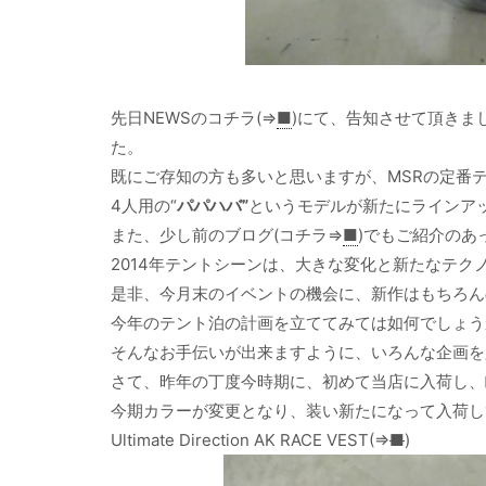
先日NEWSのコチラ(⇒
■
)にて、告知させて頂きま
た。
既にご存知の方も多いと思いますが、MSRの定番
4人用の“
パパハバ”
というモデルが新たにラインア
また、少し前のブログ(コチラ⇒
■
)でもご紹介のあ
2014年テントシーンは、大きな変化と新たなテク
是非、今月末のイベントの機会に、新作はもちろん
今年のテント泊の計画を立ててみては如何でしょう
そんなお手伝いが出来ますように、いろんな企画を
さて、昨年の丁度今時期に、初めて当店に入荷し、
今期カラーが変更となり、装い新たになって入荷し
Ultimate Direction AK RACE VEST(⇒
■
)