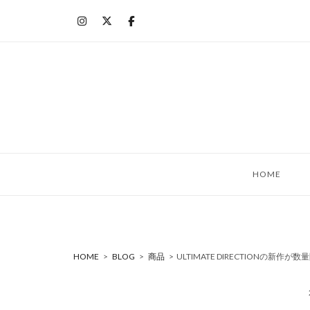
コ
ン
テ
ン
ツ
へ
ス
キ
ッ
HOME
プ
HOME
>
BLOG
>
商品
>
ULTIMATE DIRECTIONの新