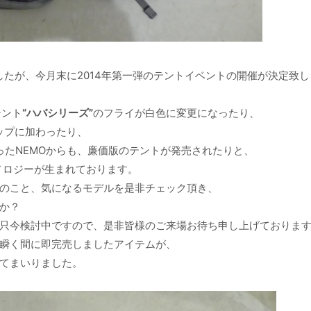
したが、今月末に2014年第一弾のテントイベントの開催が決定致し
テント
“ハバシリーズ”
のフライが白色に変更になったり、
ップに加わったり、
ったNEMOからも、廉価版のテントが発売されたりと、
ノロジーが生まれております。
のこと、気になるモデルを是非チェック頂き、
か？
只今検討中ですので、是非皆様のご来場お待ち申し上げておりま
瞬く間に即完売しましたアイテムが、
てまいりました。