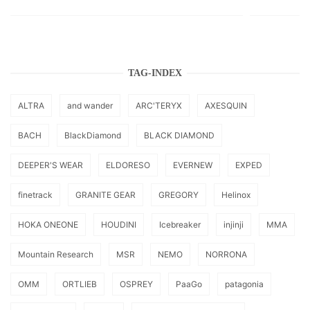
TAG-INDEX
ALTRA
and wander
ARC'TERYX
AXESQUIN
BACH
BlackDiamond
BLACK DIAMOND
DEEPER'S WEAR
ELDORESO
EVERNEW
EXPED
finetrack
GRANITE GEAR
GREGORY
Helinox
HOKA ONEONE
HOUDINI
Icebreaker
injinji
MMA
Mountain Research
MSR
NEMO
NORRONA
OMM
ORTLIEB
OSPREY
PaaGo
patagonia