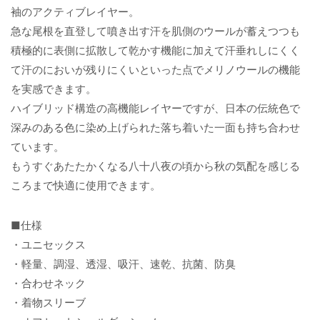
袖のアクティブレイヤー。
急な尾根を直登して噴き出す汗を肌側のウールが蓄えつつも
積極的に表側に拡散して乾かす機能に加えて汗垂れしにくく
て汗のにおいが残りにくいといった点でメリノウールの機能
を実感できます。
ハイブリッド構造の高機能レイヤーですが、日本の伝統色で
深みのある色に染め上げられた落ち着いた一面も持ち合わせ
ています。
もうすぐあたたかくなる八十八夜の頃から秋の気配を感じる
ころまで快適に使用できます。
■仕様
・ユニセックス
・軽量、調湿、透湿、吸汗、速乾、抗菌、防臭
・合わせネック
・着物スリーブ