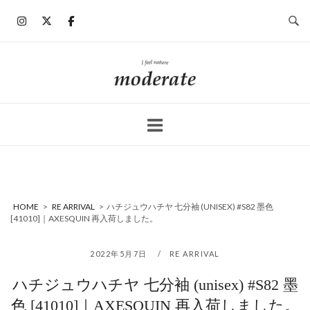
コ
ン
テ
ン
ホ
ツ
ー
へ
ム
ス
キ
ッ
プ
HOME
>
RE ARRIVAL
>
ハチジュウハチヤ 七分袖 (UNISEX) #S82 墨色
[41010]｜AXESQUIN 再入荷しました。
2022年5月7日
RE ARRIVAL
ハチジュウハチヤ 七分袖 (unisex) #S82 墨
色 [41010]｜AXESQUIN 再入荷しました。