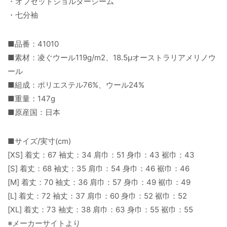
・オフセットショルダーシーム
・七分袖
■品番：41010
■素材：凌ぐウール119g/m2、18.5μオーストラリアメリノウ
ール
■組成：ポリエステル76%、ウール24%
■重量：147g
■原産国：日本
■サイズ/実寸(cm)
[XS] 着丈：67 袖丈：34 肩巾：51 身巾：43 裾巾：43
[S] 着丈：68 袖丈：35 肩巾：54 身巾：46 裾巾：46
[M] 着丈：70 袖丈：36 肩巾：57 身巾：49 裾巾：49
[L] 着丈：72 袖丈：37 肩巾：60 身巾：52 裾巾：52
[XL] 着丈：73 袖丈：38 肩巾：63 身巾：55 裾巾：55
※メーカーサイトより