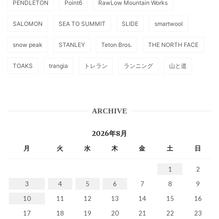
PENDLETON
Point6
RawLow Mountain Works
SALOMON
SEA TO SUMMIT
SLIDE
smartwool
snow peak
STANLEY
Teton Bros.
THE NORTH FACE
TOAKS
trangia
トレラン
ランニング
山と道
ARCHIVE
2026年8月
月
火
水
木
金
土
日
1
2
3
4
5
6
7
8
9
10
11
12
13
14
15
16
17
18
19
20
21
22
23