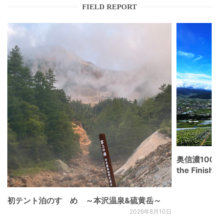
FIELD REPORT
奥信濃100
the Fini
初テント泊のすゝめ ～本沢温泉&硫黄岳～
2026年8月10日