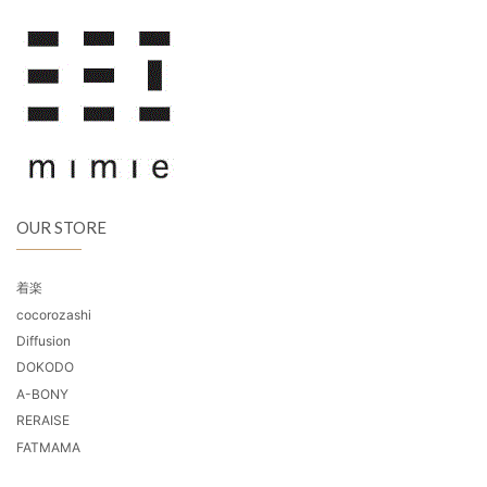
OUR STORE
着楽
cocorozashi
Diffusion
DOKODO
A-BONY
RERAISE
FATMAMA