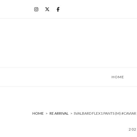
コ
ン
テ
ン
ツ
へ
ス
キ
ッ
HOME
プ
HOME
>
RE ARRIVAL
>
SVALBARD FLEX1 PANTS (M) #CA
20