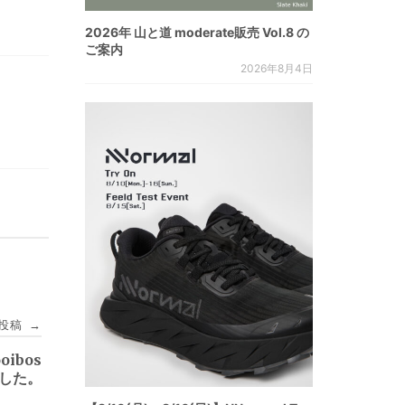
2026年 山と道 moderate販売 Vol.8 の
ご案内
2026年8月4日
投稿
→
ooibos
しました。