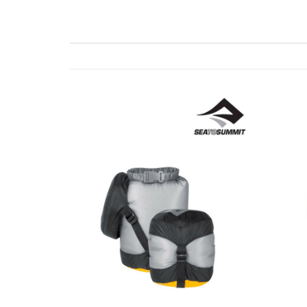
ビ
ゲ
ー
シ
ョ
ン