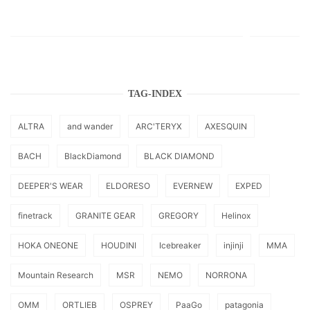
TAG-INDEX
ALTRA
and wander
ARC'TERYX
AXESQUIN
BACH
BlackDiamond
BLACK DIAMOND
DEEPER'S WEAR
ELDORESO
EVERNEW
EXPED
finetrack
GRANITE GEAR
GREGORY
Helinox
HOKA ONEONE
HOUDINI
Icebreaker
injinji
MMA
Mountain Research
MSR
NEMO
NORRONA
OMM
ORTLIEB
OSPREY
PaaGo
patagonia