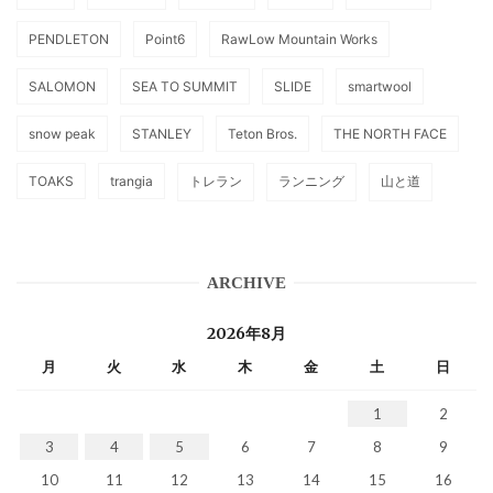
PENDLETON
Point6
RawLow Mountain Works
SALOMON
SEA TO SUMMIT
SLIDE
smartwool
snow peak
STANLEY
Teton Bros.
THE NORTH FACE
TOAKS
trangia
トレラン
ランニング
山と道
ARCHIVE
2026年8月
月
火
水
木
金
土
日
1
2
3
4
5
6
7
8
9
10
11
12
13
14
15
16