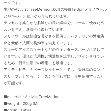
ックです。
生地のActivist TreeMerinoは60%の極細19.3μmメリノウール
と40%のテンセルから作られています。
テンセルは柔らかな肌触りの良い繊維で、ウールに優れた風
合いを与え、透湿性に優れています。
メリノウールは快適な暖かさを提供し、バクテリアの繁殖防
止と天然の抗菌防臭効果を備えています。
スキーやアイススケートなどのウィンタースポーツに適して
いますが、優れた汎用性と快適性を追求しデザインされてい
るため、日常生活での着用にも最適です。
アクティビティのベースレイヤーとしても、普段着のロング
スリーブとしても、シーズンを問わずに一年中使用すること
が可能です。
■material：Activist TreeMerino
■weight：200g (M)
■origin：Latvia