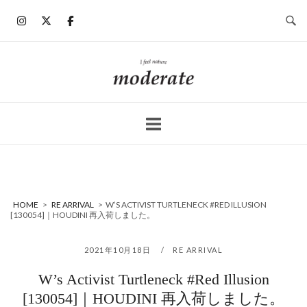
コ
ン
テ
ン
ホ
ツ
ー
へ
ム
ス
キ
ッ
プ
HOME
>
RE ARRIVAL
>
W’S ACTIVIST TURTLENECK #RED ILLUSION
[130054]｜HOUDINI 再入荷しました。
2021年10月18日
RE ARRIVAL
W’s Activist Turtleneck #Red Illusion
[130054]｜HOUDINI 再入荷しました。