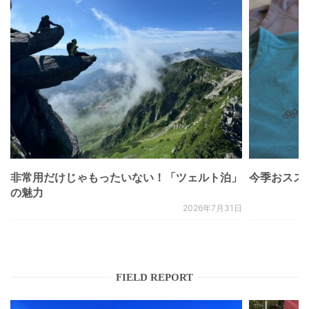
非常用だけじゃもったいない！「ツェルト泊」
今季おススメベ
の魅力
2026年7月31日
FIELD REPORT