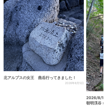
北アルプスの女王 燕岳行ってきました！
2026年8月5日
2026/8/15
朝明渓谷 × N