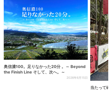
奥信濃100。足りなかった20分 。～ Beyond
the Finish Line そして、次へ。～
2026年6月15日
当たって砕け