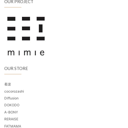
OUR PROJECT
OUR STORE
着楽
cocorozashi
Diffusion
DOKODO
A-BONY
RERAISE
FATMAMA