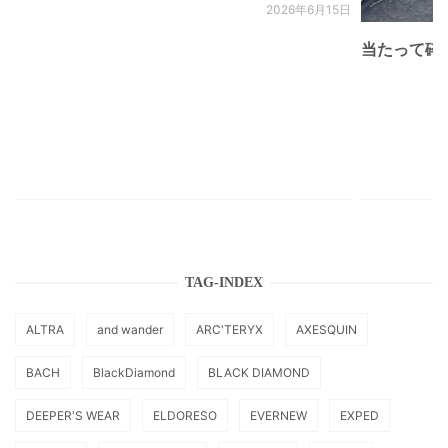
2026年6月15日
当たって砕け
TAG-INDEX
ALTRA
and wander
ARC'TERYX
AXESQUIN
BACH
BlackDiamond
BLACK DIAMOND
DEEPER'S WEAR
ELDORESO
EVERNEW
EXPED