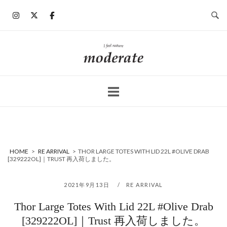
コ
ン
テ
ン
ホ
ツ
ー
へ
ム
ス
キ
ッ
プ
HOME
>
RE ARRIVAL
>
THOR LARGE TOTES WITH LID 22L #OLIVE DRAB
[329222OL]｜TRUST 再入荷しました。
2021年9月13日
RE ARRIVAL
Thor Large Totes With Lid 22L #Olive Drab
[329222OL]｜Trust 再入荷しました。