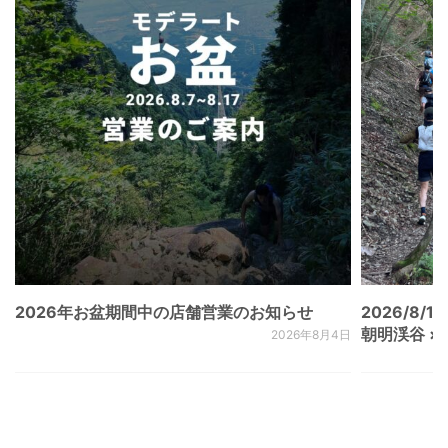
2026年お盆期間中の店舗営業のお知らせ
2026/8/15
朝明渓谷 × N
2026年8月4日