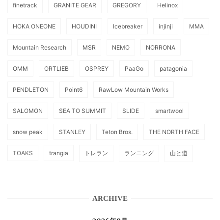
finetrack
GRANITE GEAR
GREGORY
Helinox
HOKA ONEONE
HOUDINI
Icebreaker
injinji
MMA
Mountain Research
MSR
NEMO
NORRONA
OMM
ORTLIEB
OSPREY
PaaGo
patagonia
PENDLETON
Point6
RawLow Mountain Works
SALOMON
SEA TO SUMMIT
SLIDE
smartwool
snow peak
STANLEY
Teton Bros.
THE NORTH FACE
TOAKS
trangia
トレラン
ランニング
山と道
ARCHIVE