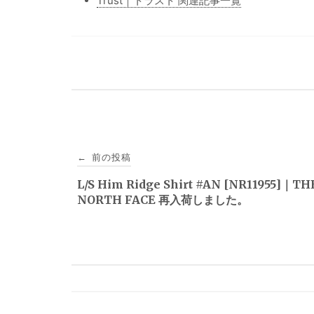
Trust｜トラスト 関連記事一覧
投
前の投稿
←
稿
L/S Him Ridge Shirt #AN [NR11955]｜TH
NORTH FACE 再入荷しました。
ナ
ビ
ゲ
ー