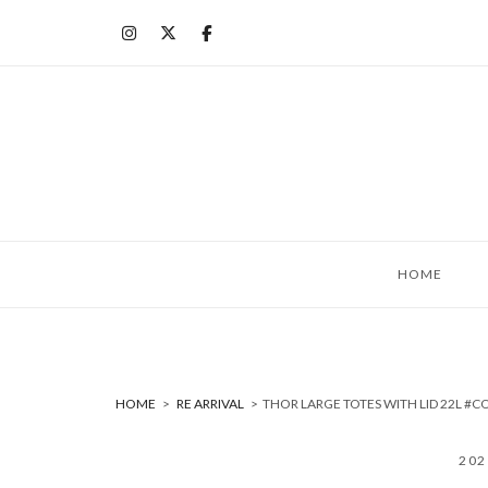
コ
ン
テ
ン
ツ
へ
ス
キ
ッ
HOME
プ
HOME
>
RE ARRIVAL
>
THOR LARGE TOTES WITH LID 22
20