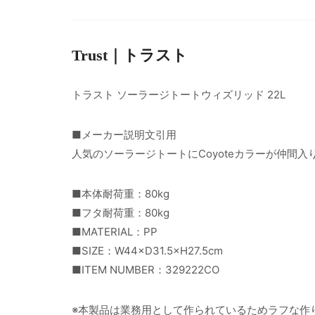
Trust｜トラスト
トラスト ソーラージトートウィズリッド 22L
■メーカー説明文引用
人気のソーラージトートにCoyoteカラーが仲間入
■本体耐荷重：80kg
■フタ耐荷重：80kg
■MATERIAL：PP
■SIZE：W44×D31.5×H27.5cm
■ITEM NUMBER：329222CO
※本製品は業務用として作られているためラフな作