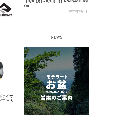
【8/10(月)～8/16(日)】NNoramal Try
On！
2026年8月3日
NEWS
ドライサ
MMIT 再入