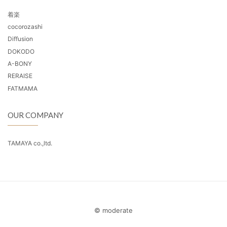
着楽
cocorozashi
Diffusion
DOKODO
A-BONY
RERAISE
FATMAMA
OUR COMPANY
TAMAYA co.,ltd.
© moderate