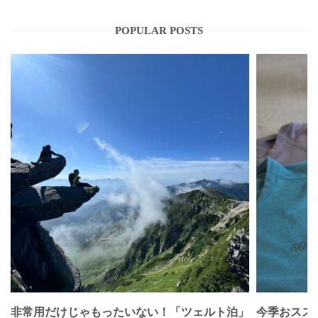
POPULAR POSTS
非常用だけじゃもったいない！「ツェルト泊」
今季おススメベ