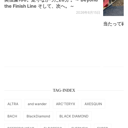
the Finish Line そして、次へ。～
2026年6月15日
当たって砕け
TAG-INDEX
ALTRA
and wander
ARC'TERYX
AXESQUIN
BACH
BlackDiamond
BLACK DIAMOND