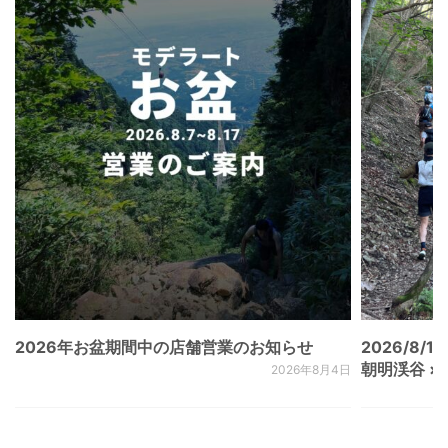
2026年お盆期間中の店舗営業のお知らせ
2026/8/15
朝明渓谷 × N
2026年8月4日