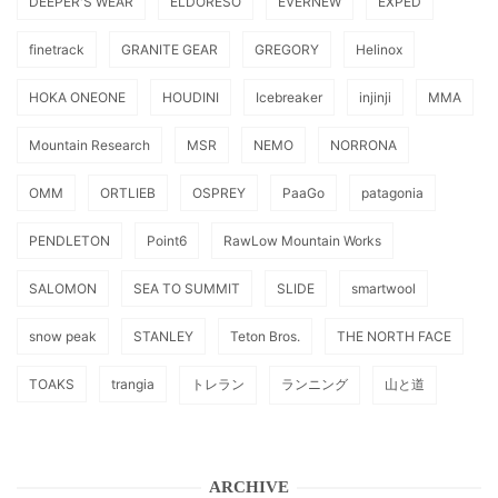
DEEPER'S WEAR
ELDORESO
EVERNEW
EXPED
finetrack
GRANITE GEAR
GREGORY
Helinox
HOKA ONEONE
HOUDINI
Icebreaker
injinji
MMA
Mountain Research
MSR
NEMO
NORRONA
OMM
ORTLIEB
OSPREY
PaaGo
patagonia
PENDLETON
Point6
RawLow Mountain Works
SALOMON
SEA TO SUMMIT
SLIDE
smartwool
snow peak
STANLEY
Teton Bros.
THE NORTH FACE
TOAKS
trangia
トレラン
ランニング
山と道
ARCHIVE