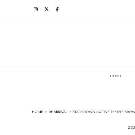
コ
ン
テ
ン
ツ
へ
ス
キ
ッ
HOME
プ
HOME
>
RE ARRIVAL
>
STAR BROWN+ACTIVE TEMPLE 
20