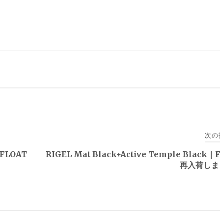
次の
｜FLOAT
RIGEL Mat Black+Active Temple Black｜
再入荷しま