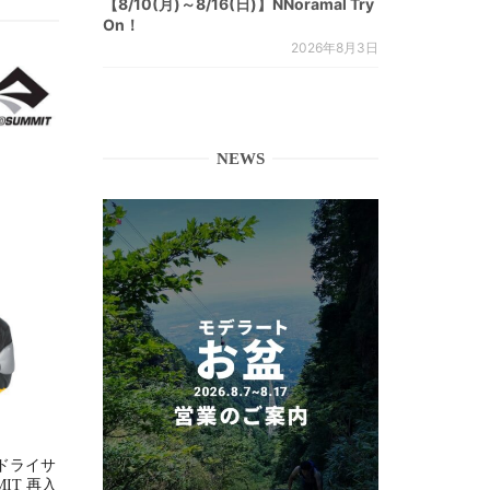
【8/10(月)～8/16(日)】NNoramal Try
On！
2026年8月3日
NEWS
ドライサ
MMIT 再入