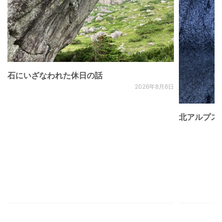
石にいざなわれた休日の話
2026年8月6日
北アルプス