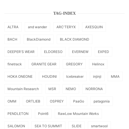
TAG-INDEX
ALTRA
and wander
ARC'TERYX
AXESQUIN
BACH
BlackDiamond
BLACK DIAMOND
DEEPER'S WEAR
ELDORESO
EVERNEW
EXPED
finetrack
GRANITE GEAR
GREGORY
Helinox
HOKA ONEONE
HOUDINI
Icebreaker
injinji
MMA
Mountain Research
MSR
NEMO
NORRONA
OMM
ORTLIEB
OSPREY
PaaGo
patagonia
PENDLETON
Point6
RawLow Mountain Works
SALOMON
SEA TO SUMMIT
SLIDE
smartwool