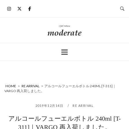
コ
ン
テ
ン
ホ
ツ
ー
へ
ム
ス
キ
ッ
プ
HOME
>
RE ARRIVAL
>
アルコールフューエルボトル 240ML [T-311]｜
VARGO 再入荷しました。
2019年12月14日
RE ARRIVAL
アルコールフューエルボトル 240ml [T-
311]｜VARGO 再入荷しました。