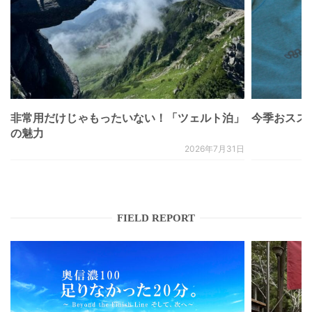
非常用だけじゃもったいない！「ツェルト泊」
今季おススメベ
の魅力
2026年7月31日
FIELD REPORT