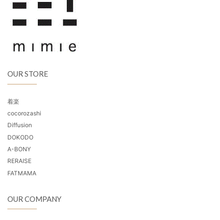
OUR STORE
着楽
cocorozashi
Diffusion
DOKODO
A-BONY
RERAISE
FATMAMA
OUR COMPANY