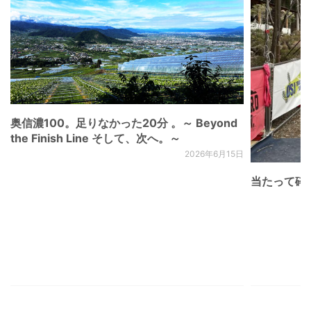
奥信濃100。足りなかった20分 。～ Beyond
the Finish Line そして、次へ。～
2026年6月15日
当たって砕け