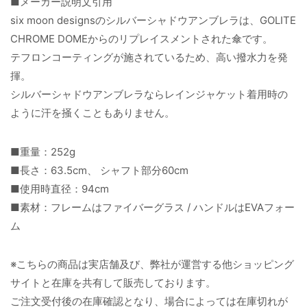
■メーカー説明文引用
six moon designsのシルバーシャドウアンブレラは、GOLITE
CHROME DOMEからのリプレイスメントされた傘です。
テフロンコーティングが施されているため、高い撥水力を発
揮。
シルバーシャドウアンブレラならレインジャケット着用時の
ように汗を掻くこともありません。
■重量：252g
■長さ：63.5cm、 シャフト部分60cm
■使用時直径：94cm
■素材：フレームはファイバーグラス / ハンドルはEVAフォー
ム
※こちらの商品は実店舗及び、弊社が運営する他ショッピング
サイトと在庫を共有して販売しております。
ご注文受付後の在庫確認となり、場合によっては在庫切れが