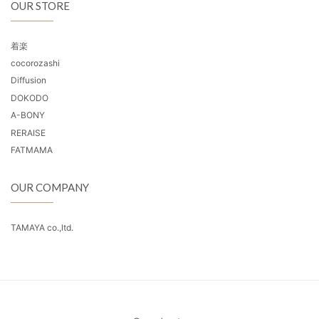
OUR STORE
着楽
cocorozashi
Diffusion
DOKODO
A-BONY
RERAISE
FATMAMA
OUR COMPANY
TAMAYA co.,ltd.