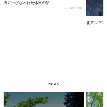
石にいざなわれた休日の話
2026年8月6日
北アルプス
NEWS