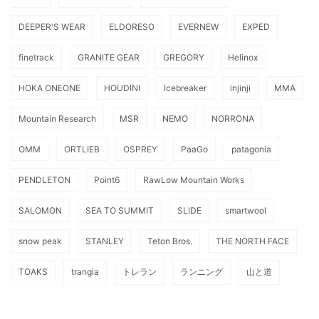
DEEPER'S WEAR
ELDORESO
EVERNEW
EXPED
finetrack
GRANITE GEAR
GREGORY
Helinox
HOKA ONEONE
HOUDINI
Icebreaker
injinji
MMA
Mountain Research
MSR
NEMO
NORRONA
OMM
ORTLIEB
OSPREY
PaaGo
patagonia
PENDLETON
Point6
RawLow Mountain Works
SALOMON
SEA TO SUMMIT
SLIDE
smartwool
snow peak
STANLEY
Teton Bros.
THE NORTH FACE
TOAKS
trangia
トレラン
ランニング
山と道