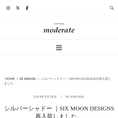
コ
ン
テ
ン
ホ
ツ
ー
へ
ム
ス
キ
ッ
プ
HOME
>
RE ARRIVAL
>
シルバーシャドー ｜SIX MOON DESIGNS 再入荷し
ました。
2019年9月24日
RE ARRIVAL
シルバーシャドー ｜SIX MOON DESIGNS
再入荷しました。