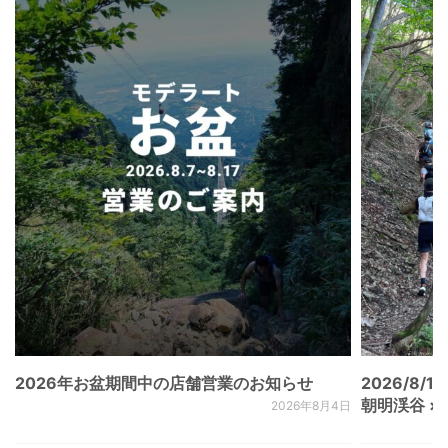
2026年お盆期間中の店舗営業のお知らせ
2026/8/15
朝明渓谷 × N
2026年8月4日