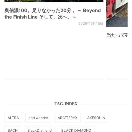
奥信濃100。足りなかった20分 。～ Beyond
the Finish Line そして、次へ。～
2026年6月15日
当たって砕け
TAG-INDEX
ALTRA
and wander
ARC'TERYX
AXESQUIN
BACH
BlackDiamond
BLACK DIAMOND