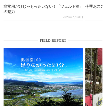
非常用だけじゃもったいない！「ツェルト泊」
今季おススメベ
の魅力
2026年7月31日
FIELD REPORT