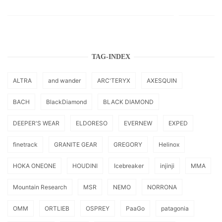
TAG-INDEX
ALTRA
and wander
ARC'TERYX
AXESQUIN
BACH
BlackDiamond
BLACK DIAMOND
DEEPER'S WEAR
ELDORESO
EVERNEW
EXPED
finetrack
GRANITE GEAR
GREGORY
Helinox
HOKA ONEONE
HOUDINI
Icebreaker
injinji
MMA
Mountain Research
MSR
NEMO
NORRONA
OMM
ORTLIEB
OSPREY
PaaGo
patagonia