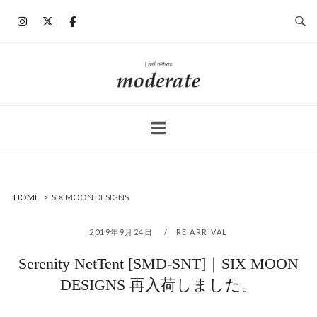
コ
ン
テ
ン
ホ
ツ
ー
へ
ム
ス
キ
ッ
プ
HOME
>
SIX MOON DESIGNS
2019年9月24日
RE ARRIVAL
Serenity NetTent [SMD-SNT]｜SIX MOON
DESIGNS 再入荷しました。