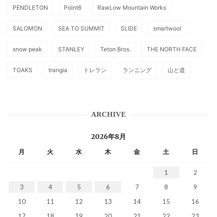
PENDLETON
Point6
RawLow Mountain Works
SALOMON
SEA TO SUMMIT
SLIDE
smartwool
snow peak
STANLEY
Teton Bros.
THE NORTH FACE
TOAKS
trangia
トレラン
ランニング
山と道
ARCHIVE
2026年8月
月
火
水
木
金
土
日
1
2
3
4
5
6
7
8
9
10
11
12
13
14
15
16
17
18
19
20
21
22
23