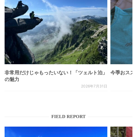
非常用だけじゃもったいない！「ツェルト泊」
今季おススメベ
の魅力
2026年7月31日
FIELD REPORT