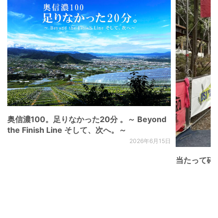
奥信濃100。足りなかった20分 。～ Beyond
the Finish Line そして、次へ。～
2026年6月15日
当たって砕け