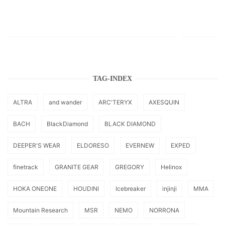
TAG-INDEX
ALTRA
and wander
ARC'TERYX
AXESQUIN
BACH
BlackDiamond
BLACK DIAMOND
DEEPER'S WEAR
ELDORESO
EVERNEW
EXPED
finetrack
GRANITE GEAR
GREGORY
Helinox
HOKA ONEONE
HOUDINI
Icebreaker
injinji
MMA
Mountain Research
MSR
NEMO
NORRONA