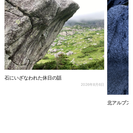
石にいざなわれた休日の話
2026年8月6日
北アルプス