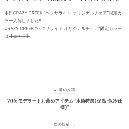
本日CRAZY CREEK “ヘクサライト オリジナルチェア”限定カ
ラー入荷しました!!
CRAZY CREEK “ヘクサライト オリジナルチェア”限定カラー
は
【コチラ】
投
前の投稿
←
稿
7/16: モデラートお薦めアイテム“水筒特集(保温･保冷仕
様)”
ナ
ビ
次の投稿
→