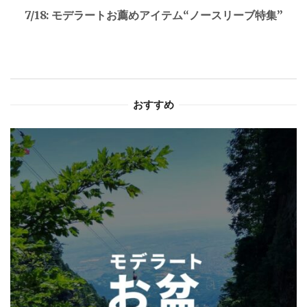
ゲ
7/18: モデラートお薦めアイテム“ノースリーブ特集”
ー
シ
ョ
おすすめ
ン