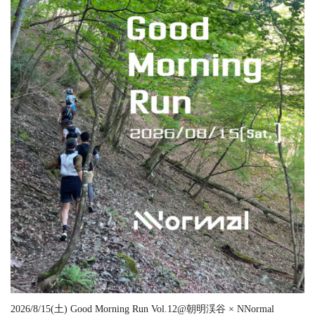
2026/8/15(土) Good Morning Run Vol.12@朝明渓谷 × NNormal