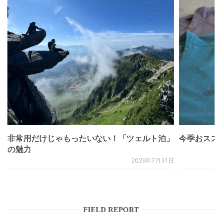
非常用だけじゃもったいない！「ツェルト泊」
今季おススメベ
の魅力
2026年7月31日
FIELD REPORT