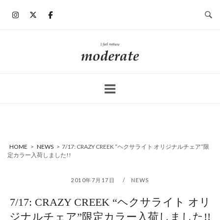
コ
ン
テ
ン
ホ
ツ
ー
へ
ム
ス
キ
ッ
プ
HOME
>
NEWS
>
7/17: CRAZY CREEK “ヘクサライト オリジナルチェア”限
定カラー入荷しました!!
2010年7月17日
NEWS
7/17: CRAZY CREEK “ヘクサライト オリ
ジナルチェア”限定カラー入荷しました!!