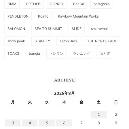
OMM
ORTLIEB
OSPREY
PaaGo
patagonia
PENDLETON
Point6
RawLow Mountain Works
SALOMON
SEA TO SUMMIT
SLIDE
smartwool
snow peak
STANLEY
Teton Bros.
THE NORTH FACE
TOAKS
trangia
トレラン
ランニング
山と道
ARCHIVE
2026年8月
月
火
水
木
金
土
日
1
2
3
4
5
6
7
8
9