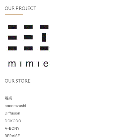
OUR PROJECT
OUR STORE
着楽
cocorozashi
Diffusion
DOKODO
A-BONY
RERAISE