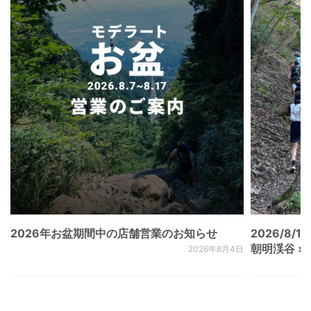
2026年お盆期間中の店舗営業のお知らせ
2026/8/15
朝明渓谷 × N
2026年8月4日