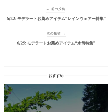
投
前の投稿
←
稿
6/22: モデラートお薦めアイテム“レインウェアー特集”
ナ
次の投稿
→
ビ
6/25: モデラートお薦めアイテム“水筒特集”
ゲ
ー
シ
おすすめ
ョ
ン