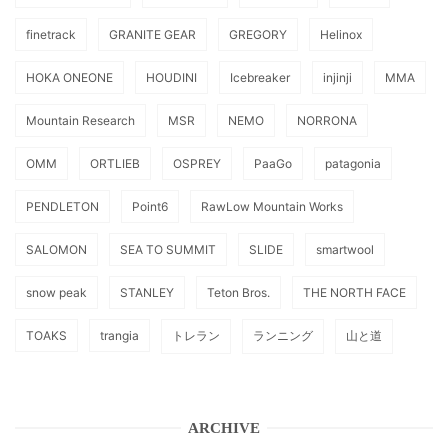
finetrack
GRANITE GEAR
GREGORY
Helinox
HOKA ONEONE
HOUDINI
Icebreaker
injinji
MMA
Mountain Research
MSR
NEMO
NORRONA
OMM
ORTLIEB
OSPREY
PaaGo
patagonia
PENDLETON
Point6
RawLow Mountain Works
SALOMON
SEA TO SUMMIT
SLIDE
smartwool
snow peak
STANLEY
Teton Bros.
THE NORTH FACE
TOAKS
trangia
トレラン
ランニング
山と道
ARCHIVE