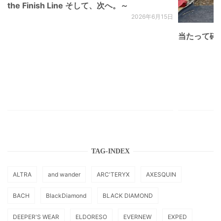
the Finish Line そして、次へ。～
2026年6月15日
当たって砕け
TAG-INDEX
ALTRA
and wander
ARC'TERYX
AXESQUIN
BACH
BlackDiamond
BLACK DIAMOND
DEEPER'S WEAR
ELDORESO
EVERNEW
EXPED