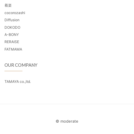
着楽
cocorozashi
Diffusion
DOKODO
A-BONY
RERAISE
FATMAMA
OUR COMPANY
TAMAYA co.,ltd.
© moderate