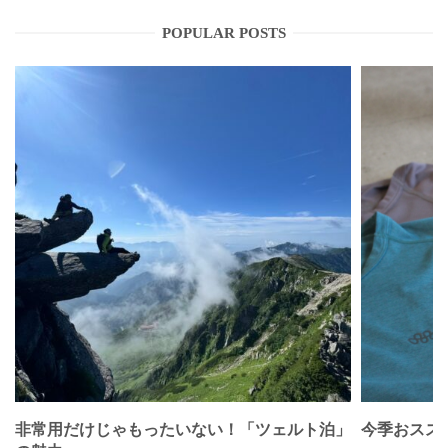
POPULAR POSTS
非常用だけじゃもったいない！「ツェルト泊」
今季おススメベ