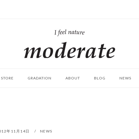
ホ
ー
ム
STORE
GRADATION
ABOUT
BLOG
NEWS
012年11月14日
NEWS