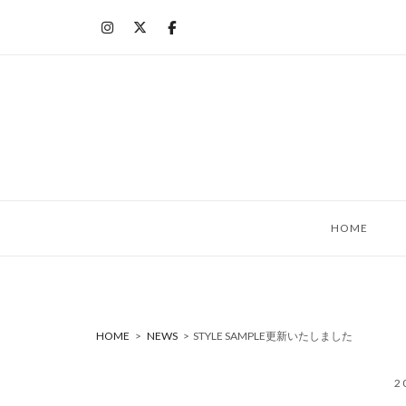
コ
ン
テ
ン
ツ
へ
ス
キ
ッ
HOME
プ
HOME
>
NEWS
>
STYLE SAMPLE更新いたしました
2