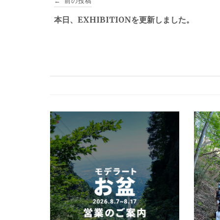
前の投稿
←
稿
本日、EXHIBITIONを更新しました。
ナ
ビ
ゲ
ー
シ
ョ
ン