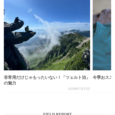
非常用だけじゃもったいない！「ツェルト泊」
今季おススメベ
の魅力
2026年7月31日
FIELD REPORT