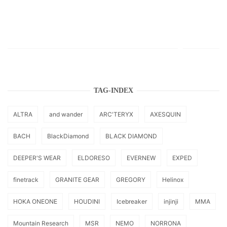
TAG-INDEX
ALTRA
and wander
ARC'TERYX
AXESQUIN
BACH
BlackDiamond
BLACK DIAMOND
DEEPER'S WEAR
ELDORESO
EVERNEW
EXPED
finetrack
GRANITE GEAR
GREGORY
Helinox
HOKA ONEONE
HOUDINI
Icebreaker
injinji
MMA
Mountain Research
MSR
NEMO
NORRONA