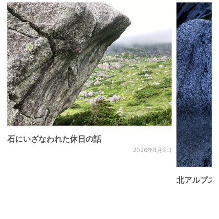
石にいざなわれた休日の話
2026年8月6日
北アルプス