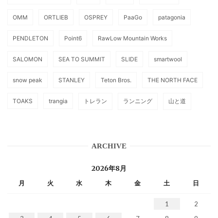
OMM
ORTLIEB
OSPREY
PaaGo
patagonia
PENDLETON
Point6
RawLow Mountain Works
SALOMON
SEA TO SUMMIT
SLIDE
smartwool
snow peak
STANLEY
Teton Bros.
THE NORTH FACE
TOAKS
trangia
トレラン
ランニング
山と道
ARCHIVE
2026年8月
月
火
水
木
金
土
日
1
2