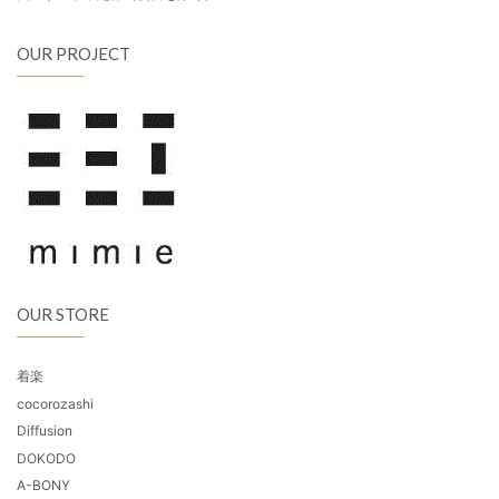
OUR PROJECT
OUR STORE
着楽
cocorozashi
Diffusion
DOKODO
A-BONY