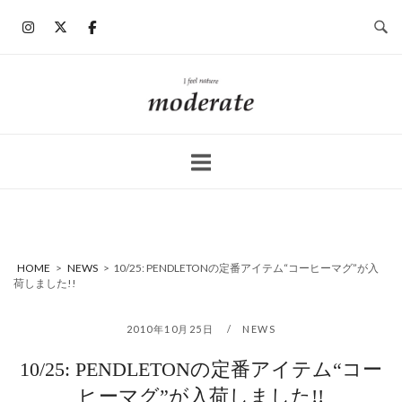
コ
ン
テ
ン
ホ
ツ
ー
へ
ム
ス
キ
ッ
プ
HOME
>
NEWS
>
10/25: PENDLETONの定番アイテム“コーヒーマグ”が入
荷しました!!
2010年10月25日
NEWS
10/25: PENDLETONの定番アイテム“コー
ヒーマグ”が入荷しました!!