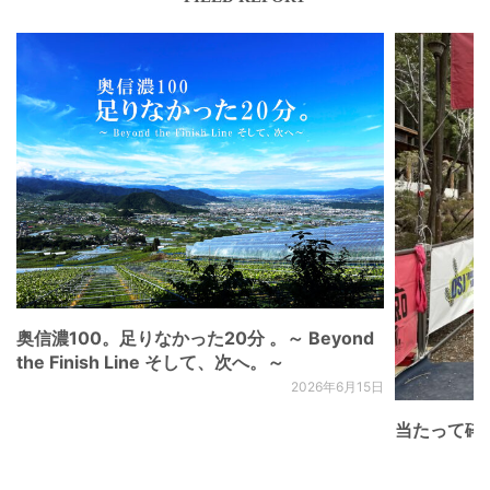
奥信濃100。足りなかった20分 。～ Beyond
the Finish Line そして、次へ。～
2026年6月15日
当たって砕け