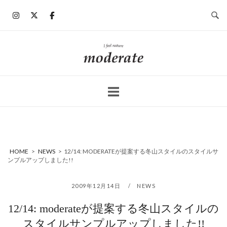
コ
ン
テ
ン
ホ
ツ
ー
へ
ム
ス
キ
ッ
プ
HOME
>
NEWS
>
12/14: MODERATEが提案する冬山スタイルのスタイルサ
ンプルアップしました!!
2009年12月14日
NEWS
12/14: moderateが提案する冬山スタイルの
スタイルサンプルアップしました!!