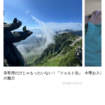
非常用だけじゃもったいない！「ツェルト泊」
今季おススメベ
の魅力
2026年7月31日