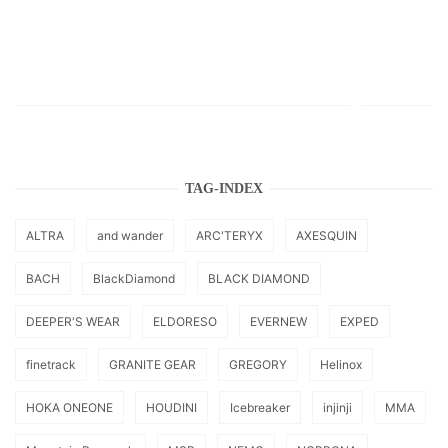
TAG-INDEX
ALTRA
and wander
ARC'TERYX
AXESQUIN
BACH
BlackDiamond
BLACK DIAMOND
DEEPER'S WEAR
ELDORESO
EVERNEW
EXPED
finetrack
GRANITE GEAR
GREGORY
Helinox
HOKA ONEONE
HOUDINI
Icebreaker
injinji
MMA