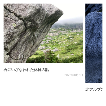
石にいざなわれた休日の話
2026年8月6日
北アルプス