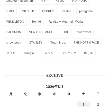
Mountain Research
MSR
NEMO
NORRONA
OMM
ORTLIEB
OSPREY
PaaGo
patagonia
PENDLETON
Point6
RawLow Mountain Works
SALOMON
SEA TO SUMMIT
SLIDE
smartwool
snow peak
STANLEY
Teton Bros.
THE NORTH FACE
TOAKS
trangia
トレラン
ランニング
山と道
ARCHIVE
2026年8月
月
火
水
木
金
土
日
1
2