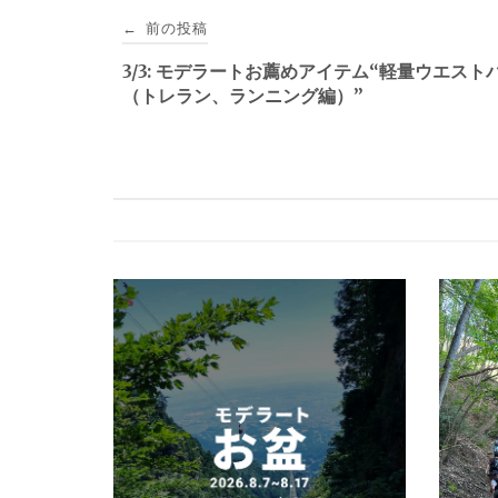
投
前の投稿
←
稿
3/3: モデラートお薦めアイテム“軽量ウエスト
（トレラン、ランニング編）”
ナ
ビ
ゲ
ー
シ
ョ
ン