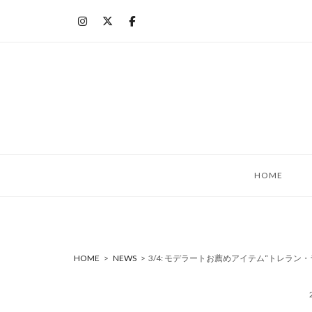
コ
ン
テ
ン
ツ
へ
ス
キ
ッ
HOME
プ
HOME
>
NEWS
>
3/4: モデラートお薦めアイテム“トレラン