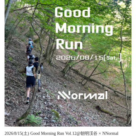
2026/8/15(土) Good Morning Run Vol.12@朝明渓谷 × NNormal