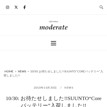
コ
ン
テ
ン
ホ
ツ
ー
へ
ム
ス
キ
ッ
プ
HOME
>
NEWS
>
10/30: お待たせしました!!SUUNTO“COREバッテリー”入
荷しました!!
2010年10月30日
NEWS
10/30: お待たせしました!!SUUNTO“Core
バッテリー”入荷しました!!