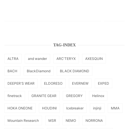
TAG-INDEX
ALTRA
and wander
ARC'TERYX
AXESQUIN
BACH
BlackDiamond
BLACK DIAMOND
DEEPER'S WEAR
ELDORESO
EVERNEW
EXPED
finetrack
GRANITE GEAR
GREGORY
Helinox
HOKA ONEONE
HOUDINI
Icebreaker
injinji
MMA
Mountain Research
MSR
NEMO
NORRONA