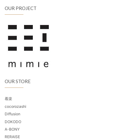
OUR PROJECT
OUR STORE
着楽
cocorozashi
Diffusion
DOKODO
A-BONY
RERAISE