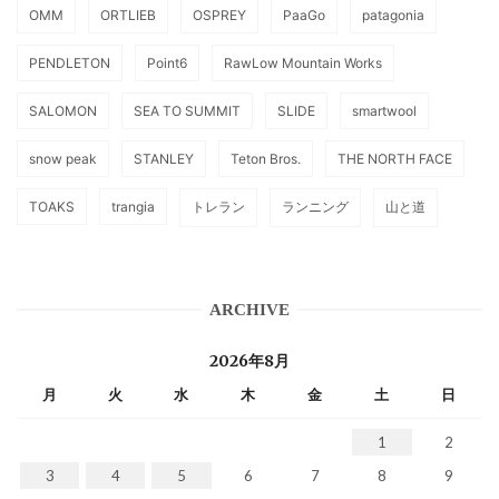
OMM
ORTLIEB
OSPREY
PaaGo
patagonia
PENDLETON
Point6
RawLow Mountain Works
SALOMON
SEA TO SUMMIT
SLIDE
smartwool
snow peak
STANLEY
Teton Bros.
THE NORTH FACE
TOAKS
trangia
トレラン
ランニング
山と道
ARCHIVE
2026年8月
月
火
水
木
金
土
日
1
2
3
4
5
6
7
8
9