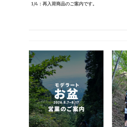
稿
1/4：再入荷商品のご案内です。
ナ
ビ
ゲ
ー
シ
ョ
ン