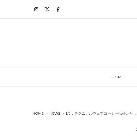
コ
ン
テ
ン
ツ
へ
ス
キ
ッ
HOME
プ
HOME
>
NEWS
>
1/5：テクニカルウェアコーナー拡張いた