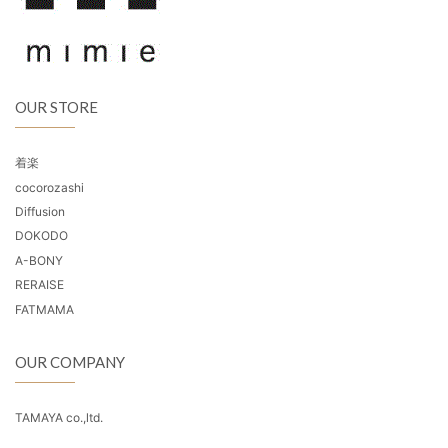
OUR STORE
着楽
cocorozashi
Diffusion
DOKODO
A-BONY
RERAISE
FATMAMA
OUR COMPANY
TAMAYA co.,ltd.