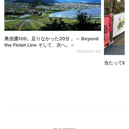
奥信濃100。足りなかった20分 。～ Beyond
the Finish Line そして、次へ。～
2026年6月15日
当たって砕け