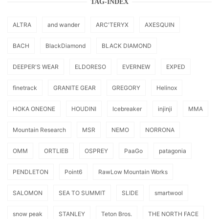
TAG-INDEX
ALTRA
and wander
ARC'TERYX
AXESQUIN
BACH
BlackDiamond
BLACK DIAMOND
DEEPER'S WEAR
ELDORESO
EVERNEW
EXPED
finetrack
GRANITE GEAR
GREGORY
Helinox
HOKA ONEONE
HOUDINI
Icebreaker
injinji
MMA
Mountain Research
MSR
NEMO
NORRONA
OMM
ORTLIEB
OSPREY
PaaGo
patagonia
PENDLETON
Point6
RawLow Mountain Works
SALOMON
SEA TO SUMMIT
SLIDE
smartwool
snow peak
STANLEY
Teton Bros.
THE NORTH FACE