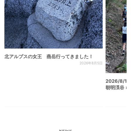
北アルプスの女王 燕岳行ってきました！
2026年8月5日
2026/8/15
朝明渓谷 × N