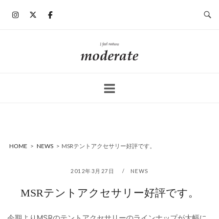
コ
ン
テ
ン
ホ
ツ
ー
へ
ム
ス
キ
ッ
プ
HOME
>
NEWS
>
MSRテントアクセサリー好評です。
2012年3月27日
NEWS
MSRテントアクセサリー好評です。
今期よりMSRのテントアクセサリーのラインナップが大幅に