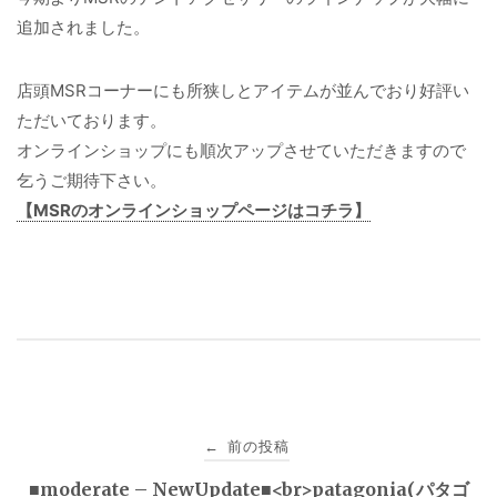
追加されました。
店頭MSRコーナーにも所狭しとアイテムが並んでおり好評い
ただいております。
オンラインショップにも順次アップさせていただきますので
乞うご期待下さい。
【MSRのオンラインショップページはコチラ】
投
前の投稿
←
稿
■moderate – NewUpdate■<br>patagonia(パタゴ