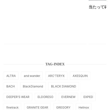
当たって砕け
TAG-INDEX
ALTRA
and wander
ARC'TERYX
AXESQUIN
BACH
BlackDiamond
BLACK DIAMOND
DEEPER'S WEAR
ELDORESO
EVERNEW
EXPED
finetrack
GRANITE GEAR
GREGORY
Helinox