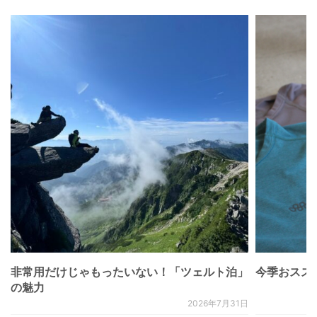
非常用だけじゃもったいない！「ツェルト泊」
今季おススメベ
の魅力
2026年7月31日