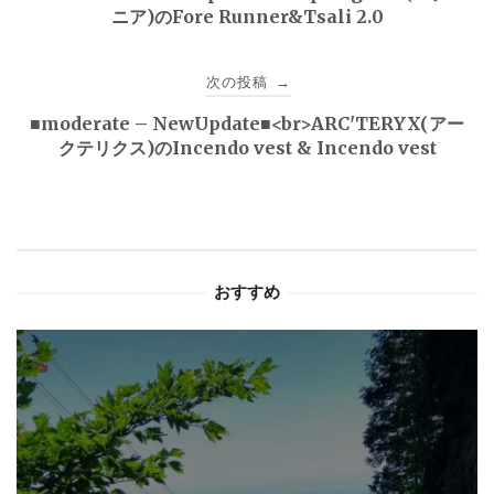
ニア)のFore Runner&Tsali 2.0
ナ
ビ
次の投稿
→
ゲ
■moderate – NewUpdate■<br>ARC'TERYX(アー
クテリクス)のIncendo vest & Incendo vest
ー
シ
ョ
おすすめ
ン