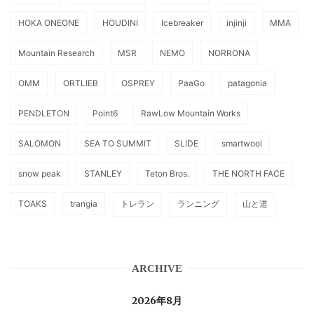
HOKA ONEONE
HOUDINI
Icebreaker
injinji
MMA
Mountain Research
MSR
NEMO
NORRONA
OMM
ORTLIEB
OSPREY
PaaGo
patagonia
PENDLETON
Point6
RawLow Mountain Works
SALOMON
SEA TO SUMMIT
SLIDE
smartwool
snow peak
STANLEY
Teton Bros.
THE NORTH FACE
TOAKS
trangia
トレラン
ランニング
山と道
ARCHIVE
2026年8月