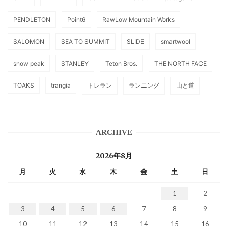
PENDLETON
Point6
RawLow Mountain Works
SALOMON
SEA TO SUMMIT
SLIDE
smartwool
snow peak
STANLEY
Teton Bros.
THE NORTH FACE
TOAKS
trangia
トレラン
ランニング
山と道
ARCHIVE
2026年8月
月
火
水
木
金
土
日
1
2
3
4
5
6
7
8
9
10
11
12
13
14
15
16