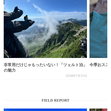
非常用だけじゃもったいない！「ツェルト泊」
今季おススメベ
の魅力
2026年7月31日
FIELD REPORT