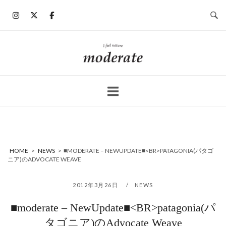
コ
ン
テ
ン
ホ
ツ
ー
へ
ム
ス
キ
ッ
プ
HOME
>
NEWS
>
■MODERATE – NEWUPDATE■<BR>PATAGONIA(パタゴ
ニア)のADVOCATE WEAVE
2012年3月26日
NEWS
■moderate – NewUpdate■<BR>patagonia(パ
タゴニア)のAdvocate Weave