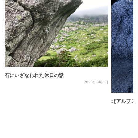
石にいざなわれた休日の話
2026年8月6日
北アルプス