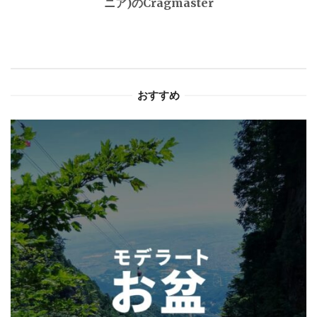
ニア)のCragmaster
ー
シ
ョ
おすすめ
ン