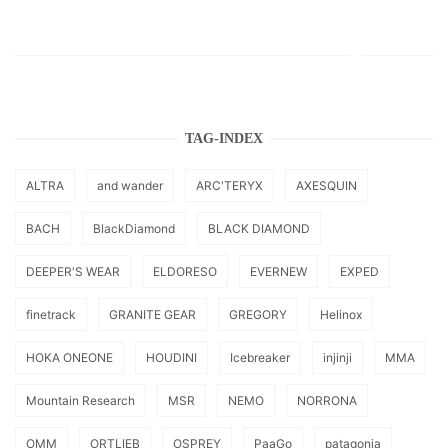
TAG-INDEX
ALTRA
and wander
ARC'TERYX
AXESQUIN
BACH
BlackDiamond
BLACK DIAMOND
DEEPER'S WEAR
ELDORESO
EVERNEW
EXPED
finetrack
GRANITE GEAR
GREGORY
Helinox
HOKA ONEONE
HOUDINI
Icebreaker
injinji
MMA
Mountain Research
MSR
NEMO
NORRONA
OMM
ORTLIEB
OSPREY
PaaGo
patagonia