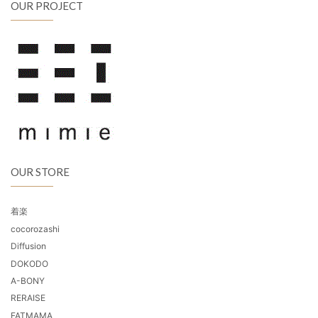
OUR PROJECT
OUR STORE
着楽
cocorozashi
Diffusion
DOKODO
A-BONY
RERAISE
FATMAMA