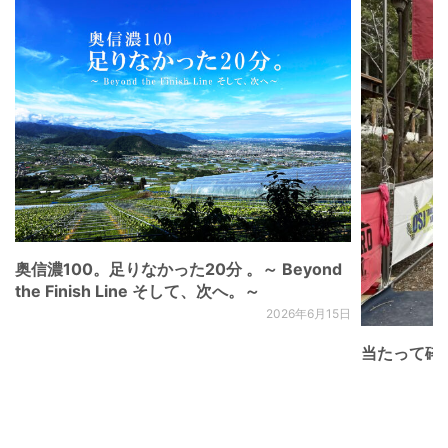
奥信濃100。足りなかった20分 。～ Beyond
the Finish Line そして、次へ。～
2026年6月15日
当たって砕け