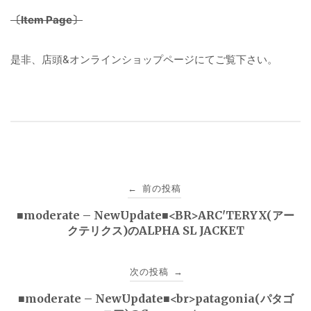
〔Item Page〕
是非、店頭&オンラインショップページにてご覧下さい。
投
前の投稿
←
稿
■moderate – NewUpdate■<BR>ARC'TERYX(アー
クテリクス)のALPHA SL JACKET
ナ
ビ
次の投稿
→
ゲ
■moderate – NewUpdate■<br>patagonia(パタゴ