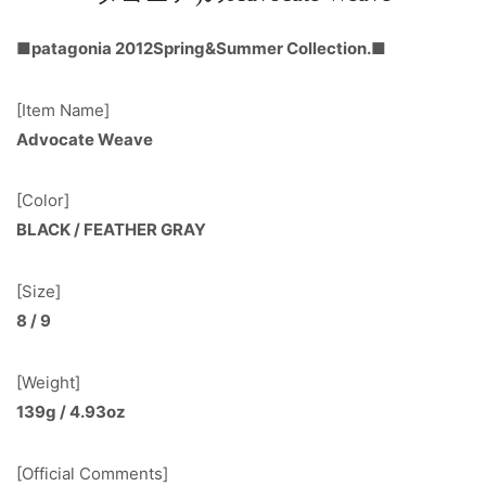
■patagonia 2012Spring&Summer Collection.■
[Item Name]
Advocate Weave
[Color]
BLACK / FEATHER GRAY
[Size]
8 / 9
[Weight]
139g / 4.93oz
[Official Comments]