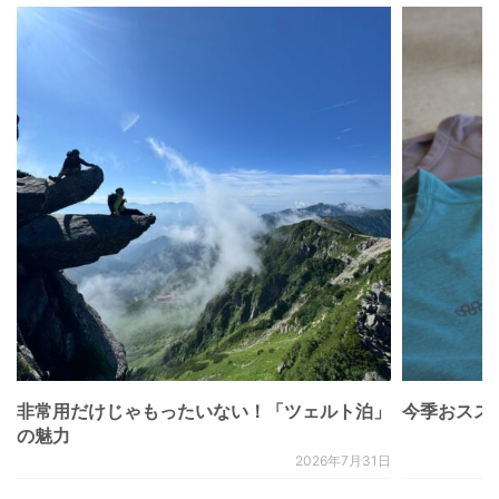
非常用だけじゃもったいない！「ツェルト泊」
今季おススメベ
の魅力
2026年7月31日