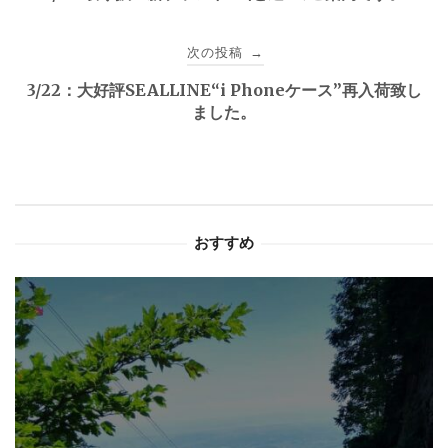
ナ
次の投稿
→
ビ
3/22：大好評SEALLINE“i Phoneケース”再入荷致し
ゲ
ました。
ー
シ
ョ
おすすめ
ン