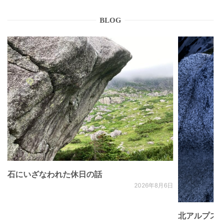
BLOG
石にいざなわれた休日の話
2026年8月6日
北アルプス