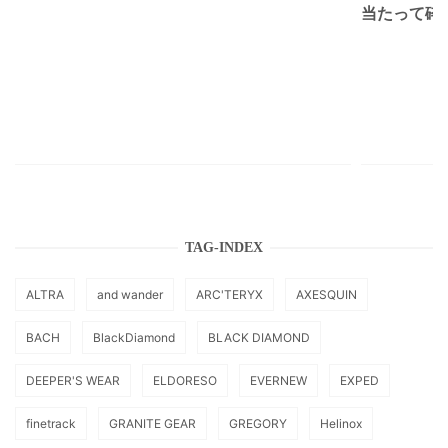
当たって砕け
TAG-INDEX
ALTRA
and wander
ARC'TERYX
AXESQUIN
BACH
BlackDiamond
BLACK DIAMOND
DEEPER'S WEAR
ELDORESO
EVERNEW
EXPED
finetrack
GRANITE GEAR
GREGORY
Helinox