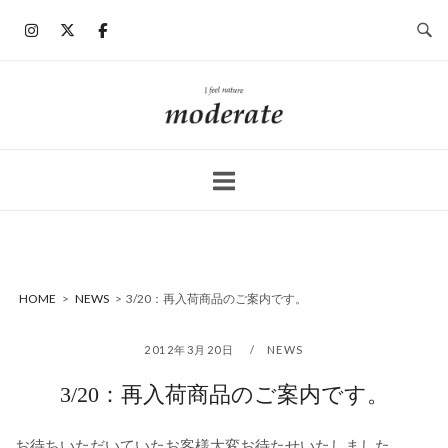
コ
ン
テ
ン
ホ
ツ
ー
へ
ム
ス
キ
ッ
プ
HOME
>
NEWS
>
3/20：再入荷商品のご案内です。
2012年3月20日
NEWS
3/20：再入荷商品のご案内です。
お待ちいただいていたお客様大変お待たせいたしました。