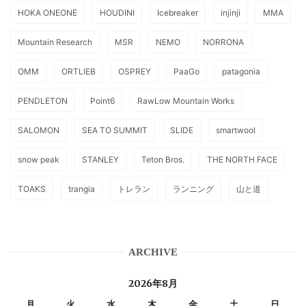
HOKA ONEONE
HOUDINI
Icebreaker
injinji
MMA
Mountain Research
MSR
NEMO
NORRONA
OMM
ORTLIEB
OSPREY
PaaGo
patagonia
PENDLETON
Point6
RawLow Mountain Works
SALOMON
SEA TO SUMMIT
SLIDE
smartwool
snow peak
STANLEY
Teton Bros.
THE NORTH FACE
TOAKS
trangia
トレラン
ランニング
山と道
ARCHIVE
2026年8月
月
火
水
木
金
土
日