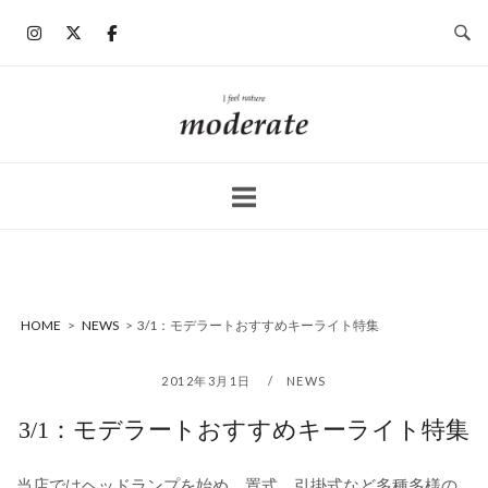
コ
ン
テ
ン
ホ
ツ
ー
へ
ム
ス
キ
ッ
プ
HOME
>
NEWS
>
3/1：モデラートおすすめキーライト特集
2012年3月1日
NEWS
3/1：モデラートおすすめキーライト特集
当店ではヘッドランプを始め、置式、引掛式など多種多様の