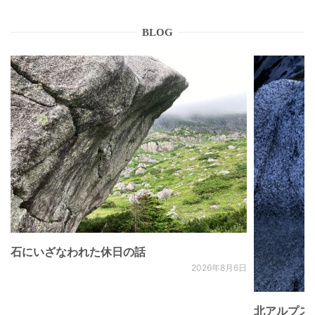
BLOG
石にいざなわれた休日の話
2026年8月6日
北アルプス