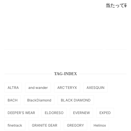
当たって砕け
TAG-INDEX
ALTRA
and wander
ARC'TERYX
AXESQUIN
BACH
BlackDiamond
BLACK DIAMOND
DEEPER'S WEAR
ELDORESO
EVERNEW
EXPED
finetrack
GRANITE GEAR
GREGORY
Helinox