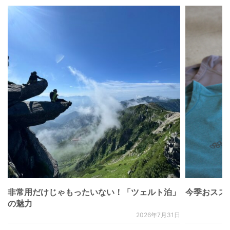
非常用だけじゃもったいない！「ツェルト泊」
今季おススメベ
の魅力
2026年7月31日