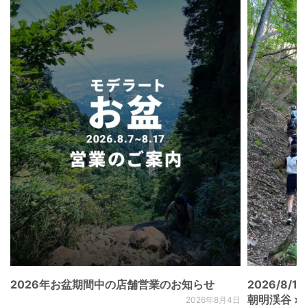
2026年お盆期間中の店舗営業のお知らせ
2026/8/15
朝明渓谷 × N
2026年8月4日