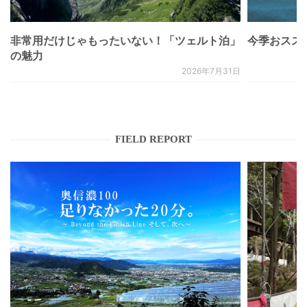
非常用だけじゃもったいない！「ツェルト泊」
今季おススメベ
の魅力
2026年7月31日
FIELD REPORT