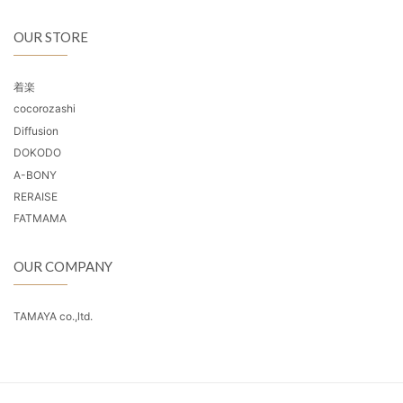
OUR STORE
着楽
cocorozashi
Diffusion
DOKODO
A-BONY
RERAISE
FATMAMA
OUR COMPANY
TAMAYA co.,ltd.