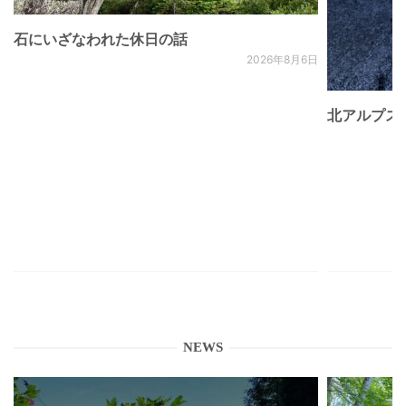
石にいざなわれた休日の話
2026年8月6日
北アルプス
NEWS