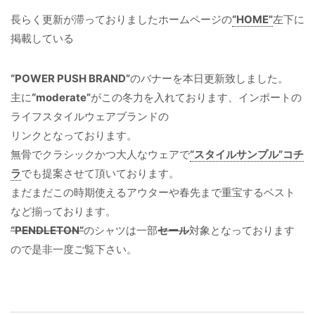
長らく更新が滞っておりましたホームページの
“HOME”
左下に
掲載している
“POWER PUSH BRAND”
のバナーを本日更新致しました。
主に
“moderate”
がこの冬力を入れております、インポートの
ライフスタイルウェアブランドの
リンクとなっております。
無骨でクラシックかつ大人なウェアで
“スタイルサンプル”コチ
ラ
でも提案させて頂いております。
まだまだこの時期使えるアウターや春先まで重宝するベスト
など揃っております。
“PENDLETON”
のシャツは一部
セール
対象となっております
ので是非一度ご覧下さい。