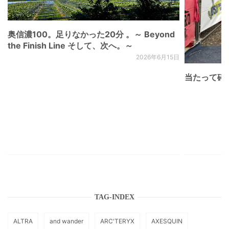
奥信濃100。足りなかった20分 。～ Beyond
the Finish Line そして、次へ。～
2026年6月15日
当たって砕け
TAG-INDEX
ALTRA
and wander
ARC'TERYX
AXESQUIN