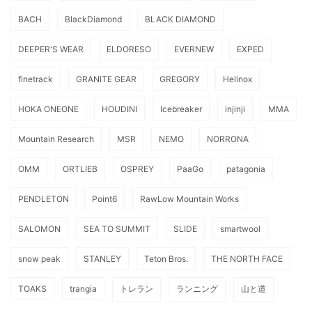
BACH
BlackDiamond
BLACK DIAMOND
DEEPER'S WEAR
ELDORESO
EVERNEW
EXPED
finetrack
GRANITE GEAR
GREGORY
Helinox
HOKA ONEONE
HOUDINI
Icebreaker
injinji
MMA
Mountain Research
MSR
NEMO
NORRONA
OMM
ORTLIEB
OSPREY
PaaGo
patagonia
PENDLETON
Point6
RawLow Mountain Works
SALOMON
SEA TO SUMMIT
SLIDE
smartwool
snow peak
STANLEY
Teton Bros.
THE NORTH FACE
TOAKS
trangia
トレラン
ランニング
山と道