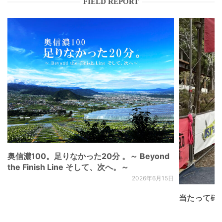
FIELD REPORT
奥信濃100。足りなかった20分 。～ Beyond
the Finish Line そして、次へ。～
2026年6月15日
当たって砕け