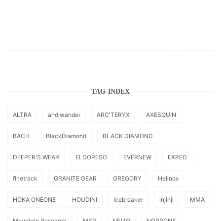
TAG-INDEX
ALTRA
and wander
ARC'TERYX
AXESQUIN
BACH
BlackDiamond
BLACK DIAMOND
DEEPER'S WEAR
ELDORESO
EVERNEW
EXPED
finetrack
GRANITE GEAR
GREGORY
Helinox
HOKA ONEONE
HOUDINI
Icebreaker
injinji
MMA
Mountain Research
MSR
NEMO
NORRONA