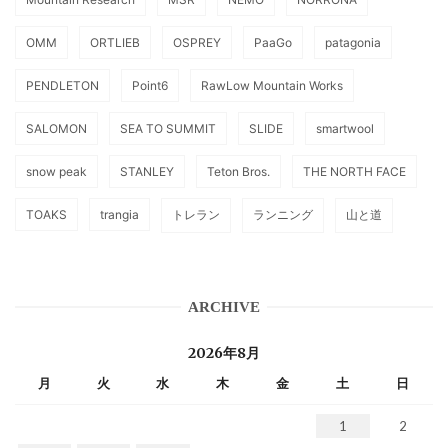
OMM
ORTLIEB
OSPREY
PaaGo
patagonia
PENDLETON
Point6
RawLow Mountain Works
SALOMON
SEA TO SUMMIT
SLIDE
smartwool
snow peak
STANLEY
Teton Bros.
THE NORTH FACE
TOAKS
trangia
トレラン
ランニング
山と道
ARCHIVE
2026年8月
月
火
水
木
金
土
日
1
2