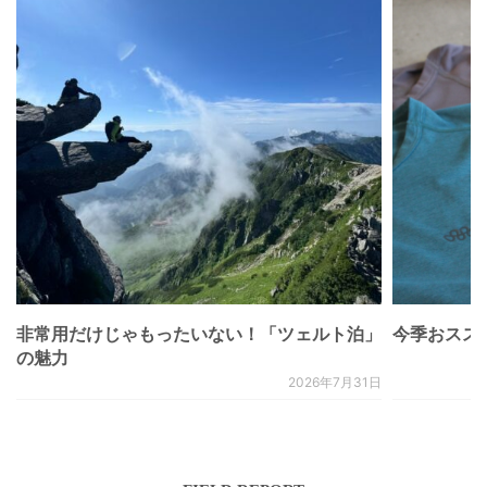
非常用だけじゃもったいない！「ツェルト泊」
今季おススメベ
の魅力
2026年7月31日