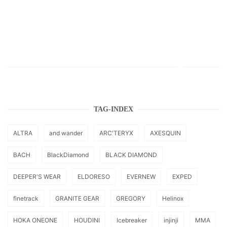
TAG-INDEX
ALTRA
and wander
ARC'TERYX
AXESQUIN
BACH
BlackDiamond
BLACK DIAMOND
DEEPER'S WEAR
ELDORESO
EVERNEW
EXPED
finetrack
GRANITE GEAR
GREGORY
Helinox
HOKA ONEONE
HOUDINI
Icebreaker
injinji
MMA