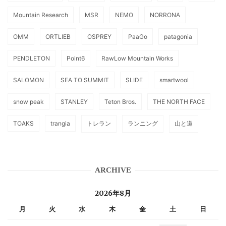
Mountain Research
MSR
NEMO
NORRONA
OMM
ORTLIEB
OSPREY
PaaGo
patagonia
PENDLETON
Point6
RawLow Mountain Works
SALOMON
SEA TO SUMMIT
SLIDE
smartwool
snow peak
STANLEY
Teton Bros.
THE NORTH FACE
TOAKS
trangia
トレラン
ランニング
山と道
ARCHIVE
2026年8月
月
火
水
木
金
土
日