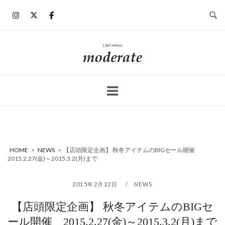
コ
ン
テ
ン
ホ
ツ
ー
へ
ム
ス
キ
ッ
プ
HOME
>
NEWS
>
【店頭限定企画】 秋冬アイテムのBIGセール開催
2015.2.27(金)～2015.3.2(月)まで
2015年2月22日
NEWS
【店頭限定企画】 秋冬アイテムのBIGセ
ール開催 2015.2.27(金)～2015.3.2(月)まで