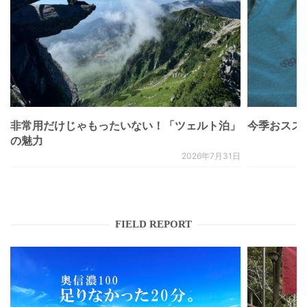
非常用だけじゃもったいない！「ツェルト泊」
今季おススメベ
の魅力
2026年7月31日
FIELD REPORT