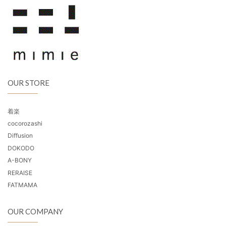
OUR STORE
着楽
cocorozashi
Diffusion
DOKODO
A-BONY
RERAISE
FATMAMA
OUR COMPANY