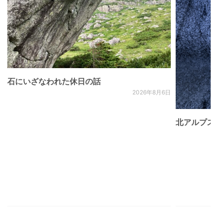
石にいざなわれた休日の話
2026年8月6日
北アルプス