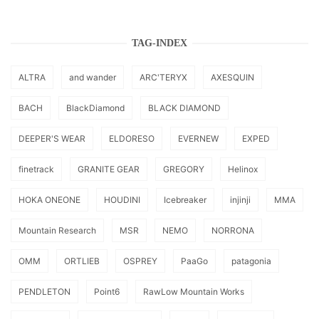
TAG-INDEX
ALTRA
and wander
ARC'TERYX
AXESQUIN
BACH
BlackDiamond
BLACK DIAMOND
DEEPER'S WEAR
ELDORESO
EVERNEW
EXPED
finetrack
GRANITE GEAR
GREGORY
Helinox
HOKA ONEONE
HOUDINI
Icebreaker
injinji
MMA
Mountain Research
MSR
NEMO
NORRONA
OMM
ORTLIEB
OSPREY
PaaGo
patagonia
PENDLETON
Point6
RawLow Mountain Works