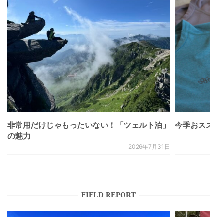
非常用だけじゃもったいない！「ツェルト泊」
今季おススメベ
の魅力
2026年7月31日
FIELD REPORT