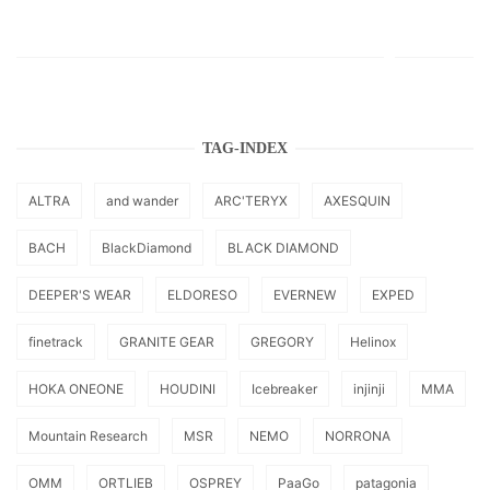
TAG-INDEX
ALTRA
and wander
ARC'TERYX
AXESQUIN
BACH
BlackDiamond
BLACK DIAMOND
DEEPER'S WEAR
ELDORESO
EVERNEW
EXPED
finetrack
GRANITE GEAR
GREGORY
Helinox
HOKA ONEONE
HOUDINI
Icebreaker
injinji
MMA
Mountain Research
MSR
NEMO
NORRONA
OMM
ORTLIEB
OSPREY
PaaGo
patagonia