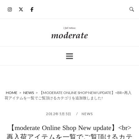
コ
ン
テ
ン
ホ
ツ
ー
へ
ム
ス
キ
ッ
プ
HOME
>
NEWS
>
【MODERATE ONLINE SHOP NEW UPDATE】<BR>再入
荷アイテムを一覧でご覧頂けるカテゴリを追加致しました!
2012年5月5日
NEWS
【moderate Online Shop New update】<br>
再入荷アイテムを一覧でご覧頂けるカテ