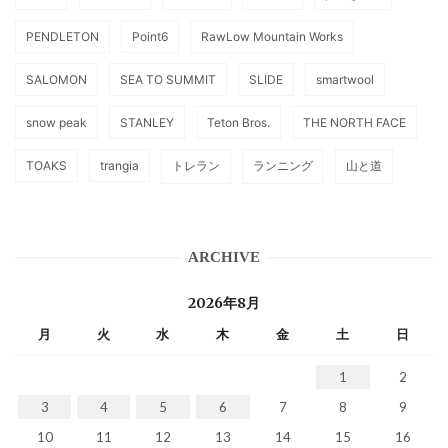
PENDLETON
Point6
RawLow Mountain Works
SALOMON
SEA TO SUMMIT
SLIDE
smartwool
snow peak
STANLEY
Teton Bros.
THE NORTH FACE
TOAKS
trangia
トレラン
ランニング
山と道
ARCHIVE
2026年8月
月
火
水
木
金
土
日
1
2
3
4
5
6
7
8
9
10
11
12
13
14
15
16