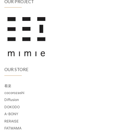
OUR PROJECT
OUR STORE
着楽
cocorozashi
Diffusion
DOKODO
A-BONY
RERAISE
FATMAMA