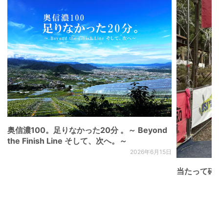
奥信濃100。足りなかった20分 。～ Beyond
the Finish Line そして、次へ。～
2026年6月15日
当たって砕け