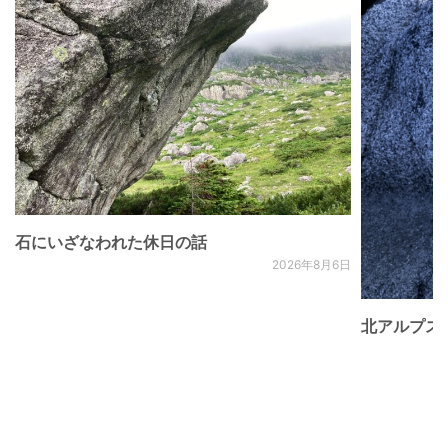
石にいざなわれた休日の話
2026年8月6日
北アルプス