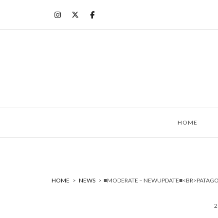
コ
ン
テ
ン
ツ
へ
ス
キ
ッ
HOME
プ
HOME
>
NEWS
>
■MODERATE – NEWUPDATE■<BR>PATAGO