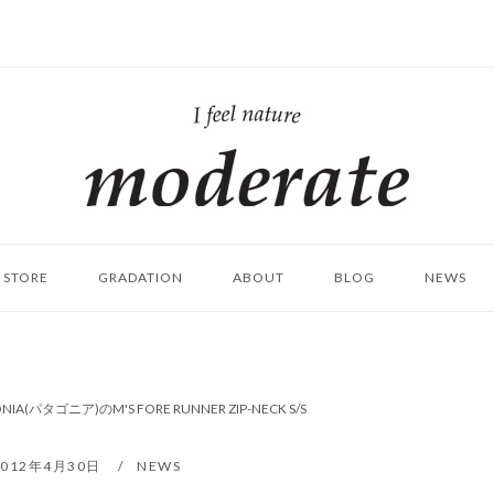
ホ
ー
ム
STORE
GRADATION
ABOUT
BLOG
NEWS
NIA(パタゴニア)のM'S FORE RUNNER ZIP-NECK S/S
2012年4月30日
NEWS