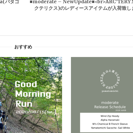
nia(パタゴ
■moderate – NewUpdate■<br>ARC'TER
クテリクス)のレディースアイテムが入荷致し
おすすめ