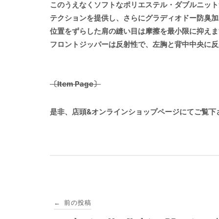
このうえなくソフトなポリエステル・ダブルニット
テクションを提供し、さらにグラディオドー防臭加
位置をずらした肩の縫い目は摩擦を最小限に抑えま
フロントジッパーは反射性で、左胸と背中中央に反
〔Item Page〕
是非、店頭&オンラインショップページにてご覧下
投
前の投稿
←
稿