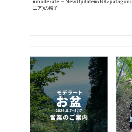
■moderate – NewUpdate■<BR>patago
ニア)の帽子
ナ
ビ
ゲ
ー
シ
ョ
ン