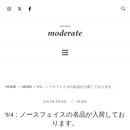
コ
ン
テ
ン
ホ
ツ
ー
へ
ム
ス
キ
ッ
プ
HOME
>
NEWS
>
9/4：ノースフェイスの名品が入荷しております。
2011年9月4日
NEWS
9/4：ノースフェイスの名品が入荷してお
ります。