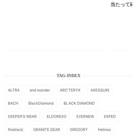
当たって砕け
TAG-INDEX
ALTRA
and wander
ARC'TERYX
AXESQUIN
BACH
BlackDiamond
BLACK DIAMOND
DEEPER'S WEAR
ELDORESO
EVERNEW
EXPED
finetrack
GRANITE GEAR
GREGORY
Helinox