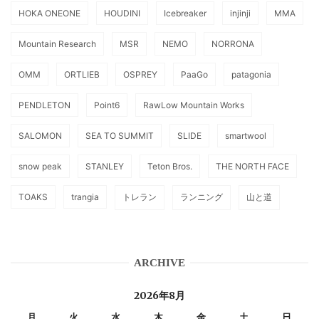
HOKA ONEONE
HOUDINI
Icebreaker
injinji
MMA
Mountain Research
MSR
NEMO
NORRONA
OMM
ORTLIEB
OSPREY
PaaGo
patagonia
PENDLETON
Point6
RawLow Mountain Works
SALOMON
SEA TO SUMMIT
SLIDE
smartwool
snow peak
STANLEY
Teton Bros.
THE NORTH FACE
TOAKS
trangia
トレラン
ランニング
山と道
ARCHIVE
2026年8月
月
火
水
木
金
土
日