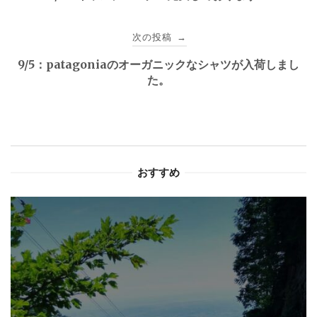
ナ
次の投稿
→
ビ
9/5：patagoniaのオーガニックなシャツが入荷しまし
ゲ
た。
ー
シ
ョ
おすすめ
ン