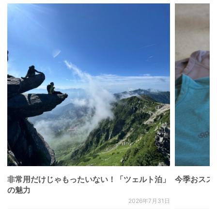
非常用だけじゃもったいない！「ツェルト泊」
今季おススメベ
の魅力
2026年7月31日