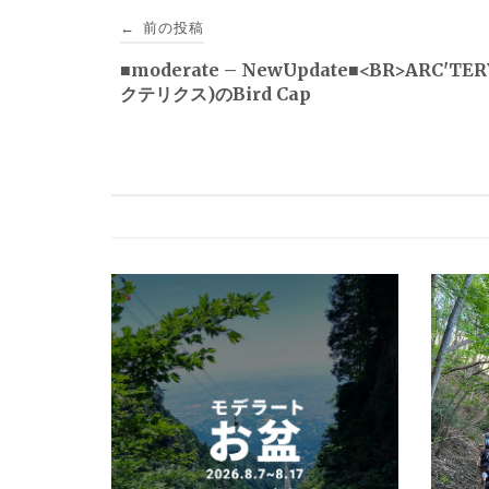
投
前の投稿
←
稿
■moderate – NewUpdate■<BR>ARC'TE
クテリクス)のBird Cap
ナ
ビ
ゲ
ー
シ
ョ
ン