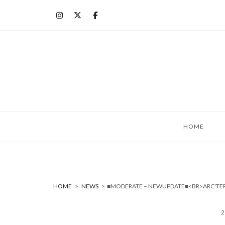
コ
ン
テ
ン
ツ
へ
ス
キ
ッ
HOME
プ
HOME
>
NEWS
>
■MODERATE – NEWUPDATE■<BR>ARC'