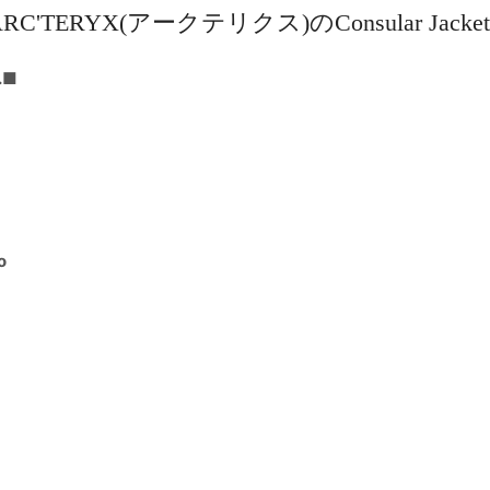
br>ARC'TERYX(アークテリクス)のConsular Jacket
.■
o