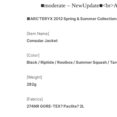
■moderate – NewUpdate■<
■ARC’TERYX 2012 Spring & Summer Collection
[Item Name]
Consular Jacket
[Color]
Black / Riptide / Rooibos / Summer Squash / Tar
[Weight]
282g
[Fabrics]
274NR GORE-TEX? Paclite? 2L