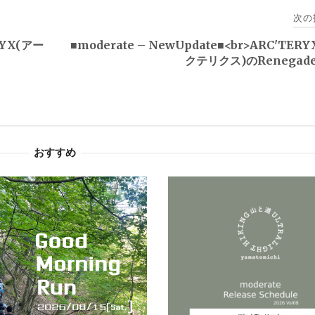
次の
RYX(アー
■moderate – NewUpdate■<br>ARC'TER
クテリクス)のRenegade 
おすすめ