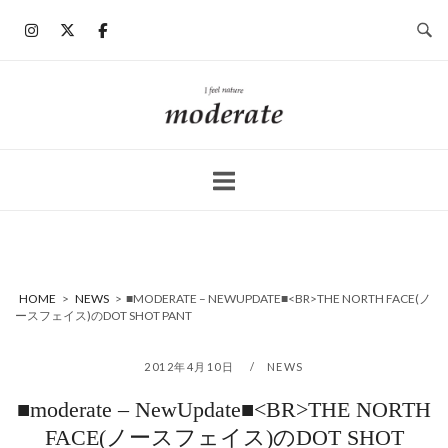
コ
ン
テ
ン
ホ
ツ
ー
へ
ム
ス
キ
ッ
プ
HOME
>
NEWS
>
■MODERATE – NEWUPDATE■<BR>THE NORTH FACE(ノ
ースフェイス)のDOT SHOT PANT
2012年4月10日
NEWS
■moderate – NewUpdate■<BR>THE NORTH
FACE(ノースフェイス)のDOT SHOT