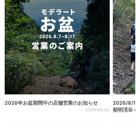
2026年お盆期間中の店舗営業のお知らせ
2026/8/15
朝明渓谷 × N
2026年8月4日