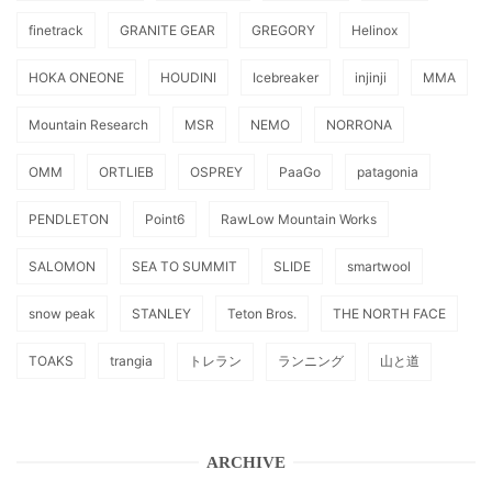
finetrack
GRANITE GEAR
GREGORY
Helinox
HOKA ONEONE
HOUDINI
Icebreaker
injinji
MMA
Mountain Research
MSR
NEMO
NORRONA
OMM
ORTLIEB
OSPREY
PaaGo
patagonia
PENDLETON
Point6
RawLow Mountain Works
SALOMON
SEA TO SUMMIT
SLIDE
smartwool
snow peak
STANLEY
Teton Bros.
THE NORTH FACE
TOAKS
trangia
トレラン
ランニング
山と道
ARCHIVE