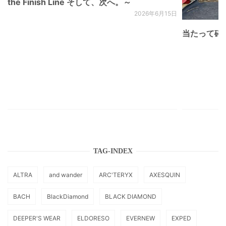
the Finish Line そして、次へ。～
2026年6月15日
当たって砕け
TAG-INDEX
ALTRA
and wander
ARC'TERYX
AXESQUIN
BACH
BlackDiamond
BLACK DIAMOND
DEEPER'S WEAR
ELDORESO
EVERNEW
EXPED