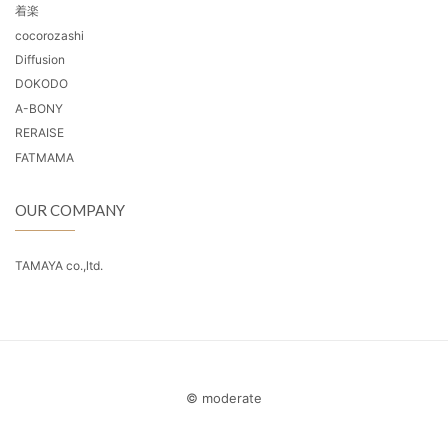
着楽
cocorozashi
Diffusion
DOKODO
A-BONY
RERAISE
FATMAMA
OUR COMPANY
TAMAYA co.,ltd.
© moderate