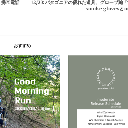
た。携帯電話
12/23: パタゴニアの優れた道具、グローブ編「w
smoke glovesとm
おすすめ