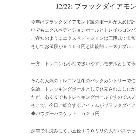
12/22: ブラックダイ
今年はブラックダイアモンド製のポールが大変好評
中でもエクスペディションポールとトレイルコンパ
ご存知のようにエクスペディションは三段式で非常
そしてお値段が９４５０円と比較的リーズナブル。
一方、トレコンも小型で扱いやすいモデルとして今
そんな人気のトレコンは冬のバックカントリーで使
勿論、トレッキングポールとして発売されましたが
ただ、あくまでもトレッキングポールですのでスノ
そこで、今日ご紹介するアイテムがブラックダイア
◆パウダーバスケット ５２５円
深雪でも沈みにくい直径１００ミリの大型バスケッ