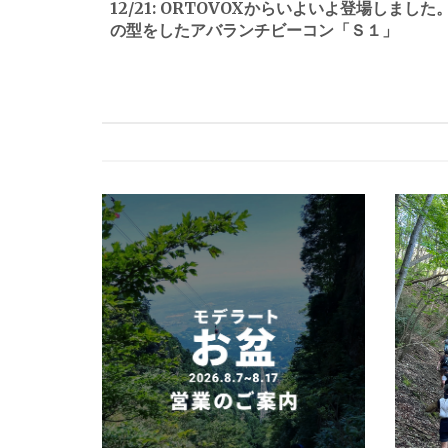
12/21: ORTOVOXからいよいよ登場しまし
の型をしたアバランチビーコン「Ｓ１」
ナ
ビ
ゲ
ー
シ
ョ
ン