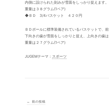
内側に設けられた刻みが雪面をしっかり捉えます。
重量は３８グラム(1ペア)
◆ＢＤ 3/4バスケット ４２０円
ＢＤポールに標準装備されているバスケットで、前
下向きの歯が雪面をしっかりと捉え、上向きの歯は
重量は２７グラム(1ペア)
JUGEMテーマ：
スポーツ
投
前の投稿
←
稿