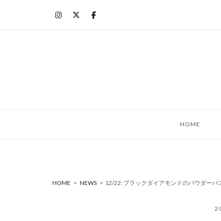
コ
ン
テ
ン
ツ
へ
ス
キ
ッ
HOME
プ
HOME
>
NEWS
>
12/22: ブラックダイアモンドのパウダーバ
2