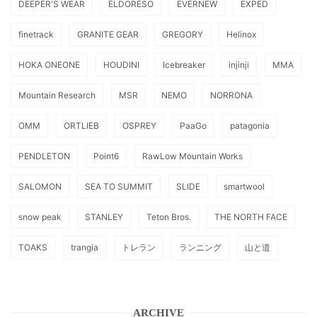
DEEPER'S WEAR
ELDORESO
EVERNEW
EXPED
finetrack
GRANITE GEAR
GREGORY
Helinox
HOKA ONEONE
HOUDINI
Icebreaker
injinji
MMA
Mountain Research
MSR
NEMO
NORRONA
OMM
ORTLIEB
OSPREY
PaaGo
patagonia
PENDLETON
Point6
RawLow Mountain Works
SALOMON
SEA TO SUMMIT
SLIDE
smartwool
snow peak
STANLEY
Teton Bros.
THE NORTH FACE
TOAKS
trangia
トレラン
ランニング
山と道
ARCHIVE