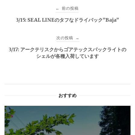
投
前の投稿
←
稿
3/15: SEAL LINEのタフなドライバック”Baja”
ナ
次の投稿
→
ビ
3/17: アークテリスクからゴアテックスパックライトの
ゲ
シェルが各種入荷しています
ー
シ
ョ
おすすめ
ン