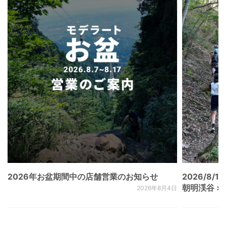
2026年お盆期間中の店舗営業のお知らせ
2026/8/15
朝明渓谷 × N
2026年8月4日