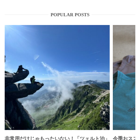
POPULAR POSTS
非常用だけじゃもったいない！「ツェルト泊」
今季おススメベ