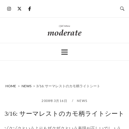
コ
ン
テ
ン
ホ
ツ
ー
へ
ム
ス
キ
ッ
プ
HOME
>
NEWS
>
3/16: サーマレストのカモ柄ライトシート
2008年3月16日
NEWS
3/16: サーマレストのカモ柄ライトシート
ゾクゾクというよりもザクザクという表現が正しいでしょう