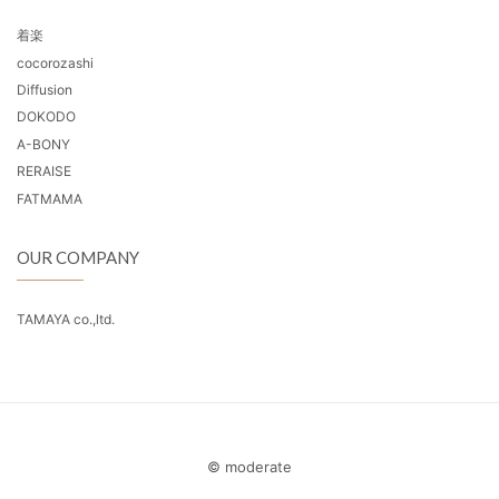
着楽
cocorozashi
Diffusion
DOKODO
A-BONY
RERAISE
FATMAMA
OUR COMPANY
TAMAYA co.,ltd.
© moderate