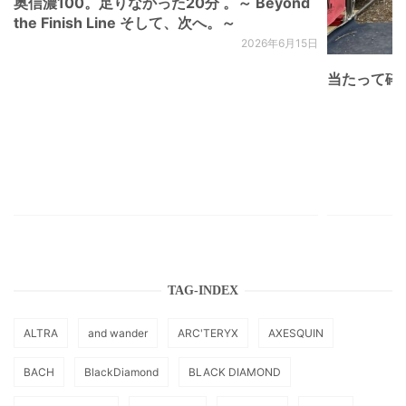
奥信濃100。足りなかった20分 。～ Beyond
the Finish Line そして、次へ。～
2026年6月15日
当たって砕け
TAG-INDEX
ALTRA
and wander
ARC'TERYX
AXESQUIN
BACH
BlackDiamond
BLACK DIAMOND