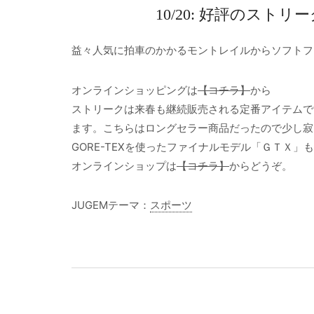
10/20: 好評のス
益々人気に拍車のかかるモントレイルからソフトフ
オンラインショッピングは
【コチラ】
から
ストリークは来春も継続販売される定番アイテムで
ます。こちらはロングセラー商品だったので少し寂
GORE-TEXを使ったファイナルモデル「ＧＴＸ
オンラインショップは
【コチラ】
からどうぞ。
JUGEMテーマ：
スポーツ