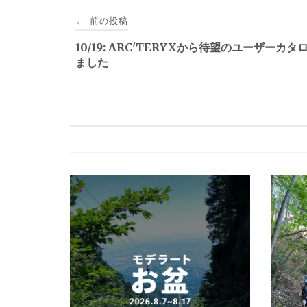
投
前の投稿
←
稿
10/19: ARC'TERYXから待望のユーザーカ
ました
ナ
ビ
ゲ
ー
シ
ョ
ン