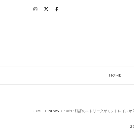
コ
ン
テ
ン
ツ
へ
ス
キ
ッ
HOME
プ
HOME
>
NEWS
>
10/20: 好評のストリークがモントレイル
2