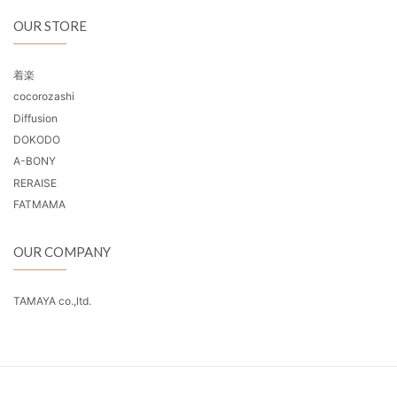
OUR STORE
着楽
cocorozashi
Diffusion
DOKODO
A-BONY
RERAISE
FATMAMA
OUR COMPANY
TAMAYA co.,ltd.