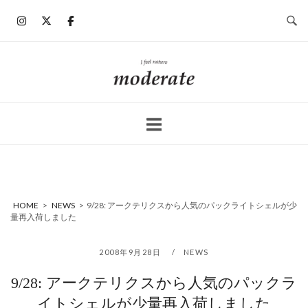
コ
ン
テ
ン
ホ
ツ
ー
へ
ム
ス
キ
ッ
プ
HOME
>
NEWS
>
9/28: アークテリクスから人気のパックライトシェルが少
量再入荷しました
2008年9月28日
NEWS
9/28: アークテリクスから人気のパックラ
イトシェルが少量再入荷しました