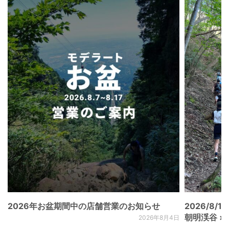
2026年お盆期間中の店舗営業のお知らせ
2026/8/15
朝明渓谷 × N
2026年8月4日