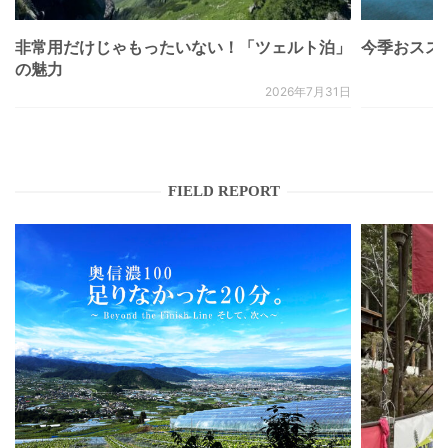
非常用だけじゃもったいない！「ツェルト泊」
今季おススメベ
の魅力
2026年7月31日
FIELD REPORT