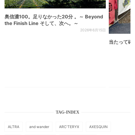
奥信濃100。足りなかった20分 。～ Beyond
the Finish Line そして、次へ。～
2026年6月15日
当たって砕け
TAG-INDEX
ALTRA
and wander
ARC'TERYX
AXESQUIN