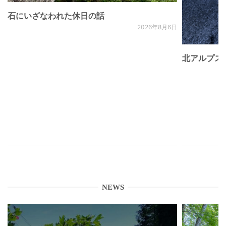
石にいざなわれた休日の話
2026年8月6日
北アルプス
NEWS