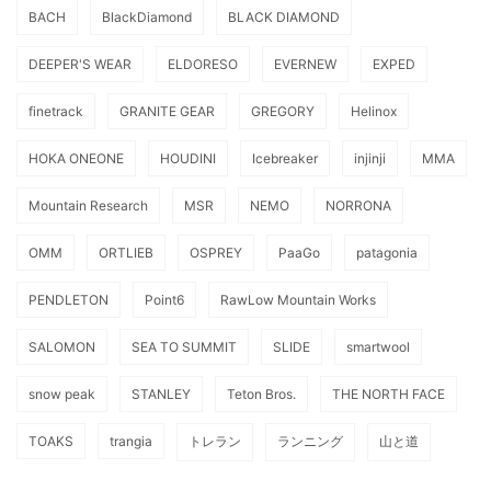
BACH
BlackDiamond
BLACK DIAMOND
DEEPER'S WEAR
ELDORESO
EVERNEW
EXPED
finetrack
GRANITE GEAR
GREGORY
Helinox
HOKA ONEONE
HOUDINI
Icebreaker
injinji
MMA
Mountain Research
MSR
NEMO
NORRONA
OMM
ORTLIEB
OSPREY
PaaGo
patagonia
PENDLETON
Point6
RawLow Mountain Works
SALOMON
SEA TO SUMMIT
SLIDE
smartwool
snow peak
STANLEY
Teton Bros.
THE NORTH FACE
TOAKS
trangia
トレラン
ランニング
山と道