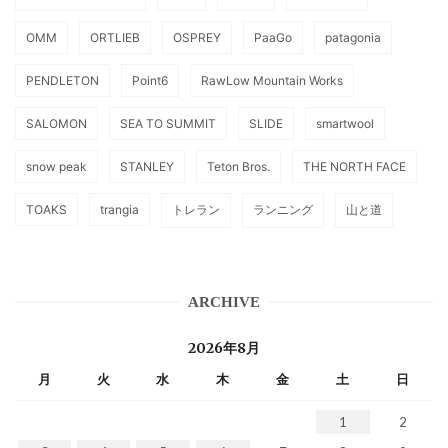
OMM
ORTLIEB
OSPREY
PaaGo
patagonia
PENDLETON
Point6
RawLow Mountain Works
SALOMON
SEA TO SUMMIT
SLIDE
smartwool
snow peak
STANLEY
Teton Bros.
THE NORTH FACE
TOAKS
trangia
トレラン
ランニング
山と道
ARCHIVE
2026年8月
月
火
水
木
金
土
日
1
2