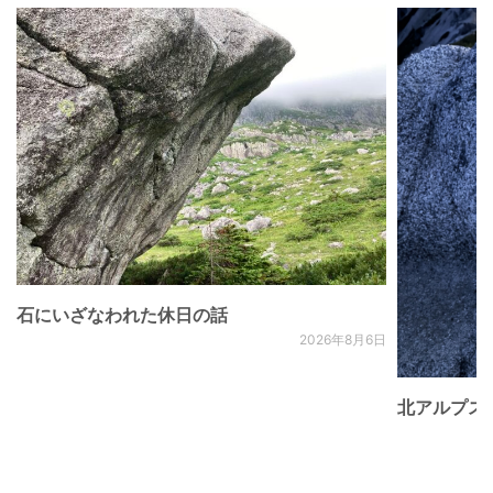
石にいざなわれた休日の話
2026年8月6日
北アルプス