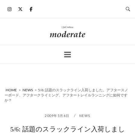
コ
ン
テ
ン
ホ
ツ
ー
へ
ム
ス
キ
ッ
プ
HOME
>
NEWS
>
5/6: 話題のスラックライン入荷しました。アフタースノ
ーボード、アフタークライミング、アフタートレイルランニングに如何です
か？
2009年5月6日
NEWS
5/6: 話題のスラックライン入荷しまし