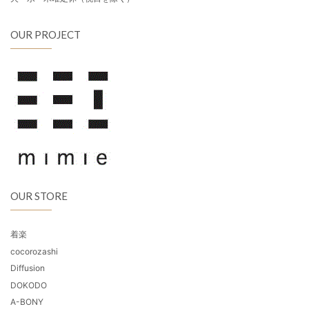
OUR PROJECT
OUR STORE
着楽
cocorozashi
Diffusion
DOKODO
A-BONY