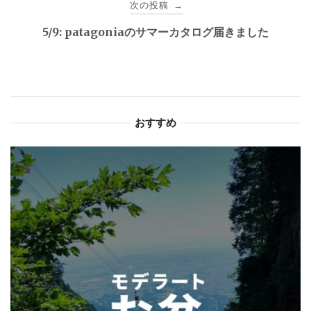
次の投稿
→
ゲ
5/9: patagoniaのサマーカタログ届きました
ー
シ
ョ
おすすめ
ン