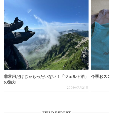
非常用だけじゃもったいない！「ツェルト泊」
今季おススメベ
の魅力
2026年7月31日
FIELD REPORT