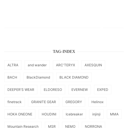
TAG-INDEX
ALTRA
and wander
ARC'TERYX
AXESQUIN
BACH
BlackDiamond
BLACK DIAMOND
DEEPER'S WEAR
ELDORESO
EVERNEW
EXPED
finetrack
GRANITE GEAR
GREGORY
Helinox
HOKA ONEONE
HOUDINI
Icebreaker
injinji
MMA
Mountain Research
MSR
NEMO
NORRONA