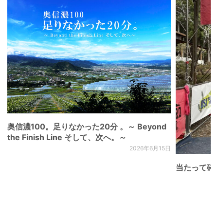
奥信濃100。足りなかった20分 。～ Beyond
the Finish Line そして、次へ。～
2026年6月15日
当たって砕け