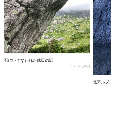
石にいざなわれた休日の話
2026年8月6日
北アルプス