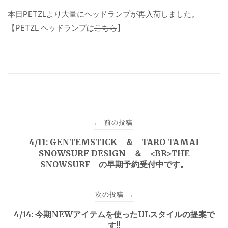
本日PETZLより大量にヘッドランプが再入荷しました。
【PETZL ヘッドランプは
こちら
】
投
前の投稿
←
稿
4/11: GENTEMSTICK ＆ TARO TAMAI
SNOWSURF DESIGN ＆ <BR>THE
ナ
SNOWSURF の早期予約受付中です。
ビ
次の投稿
→
ゲ
4/14: 今期NEWアイテムを使ったULスタイルの提案で
ー
す!!