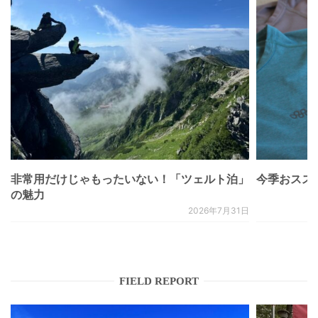
非常用だけじゃもったいない！「ツェルト泊」
今季おススメベ
の魅力
2026年7月31日
FIELD REPORT