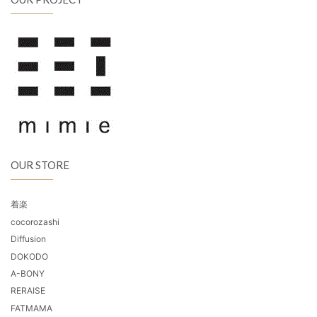
OUR STORE
着楽
cocorozashi
Diffusion
DOKODO
A-BONY
RERAISE
FATMAMA