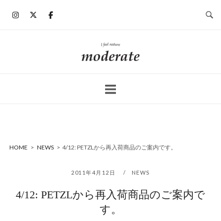
コ
ン
テ
ン
ホ
ツ
ー
へ
ム
ス
キ
ッ
プ
HOME
>
NEWS
>
4/12: PETZLから再入荷商品のご案内です。
2011年4月12日
NEWS
4/12: PETZLから再入荷商品のご案内で
す。