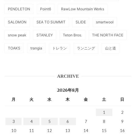
PENDLETON
Point6
RawLow Mountain Works
SALOMON
SEA TO SUMMIT
SLIDE
smartwool
snow peak
STANLEY
Teton Bros.
THE NORTH FACE
TOAKS
trangia
トレラン
ランニング
山と道
ARCHIVE
2026年8月
月
火
水
木
金
土
日
1
2
3
4
5
6
7
8
9
10
11
12
13
14
15
16