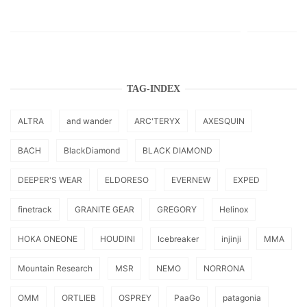
TAG-INDEX
ALTRA
and wander
ARC'TERYX
AXESQUIN
BACH
BlackDiamond
BLACK DIAMOND
DEEPER'S WEAR
ELDORESO
EVERNEW
EXPED
finetrack
GRANITE GEAR
GREGORY
Helinox
HOKA ONEONE
HOUDINI
Icebreaker
injinji
MMA
Mountain Research
MSR
NEMO
NORRONA
OMM
ORTLIEB
OSPREY
PaaGo
patagonia