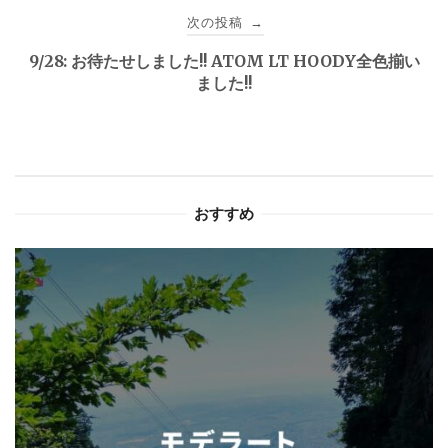
次の投稿
→
ビ
9/28: お待たせしました!! ATOM LT HOODY全色揃い
ゲ
ました!!
ー
シ
ョ
おすすめ
ン