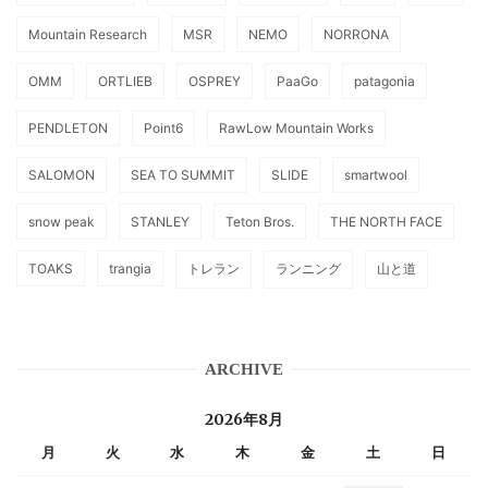
Mountain Research
MSR
NEMO
NORRONA
OMM
ORTLIEB
OSPREY
PaaGo
patagonia
PENDLETON
Point6
RawLow Mountain Works
SALOMON
SEA TO SUMMIT
SLIDE
smartwool
snow peak
STANLEY
Teton Bros.
THE NORTH FACE
TOAKS
trangia
トレラン
ランニング
山と道
ARCHIVE
2026年8月
月
火
水
木
金
土
日