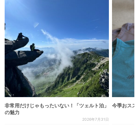
非常用だけじゃもったいない！「ツェルト泊」
今季おススメベ
の魅力
2026年7月31日