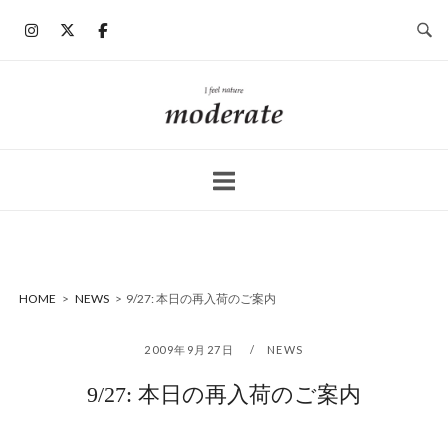
コ
ン
テ
ン
ホ
ツ
ー
へ
ム
ス
キ
ッ
プ
HOME
>
NEWS
>
9/27: 本日の再入荷のご案内
2009年9月27日
NEWS
9/27: 本日の再入荷のご案内