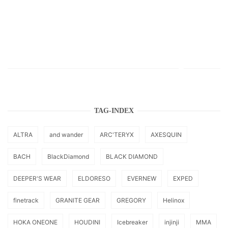
TAG-INDEX
ALTRA
and wander
ARC'TERYX
AXESQUIN
BACH
BlackDiamond
BLACK DIAMOND
DEEPER'S WEAR
ELDORESO
EVERNEW
EXPED
finetrack
GRANITE GEAR
GREGORY
Helinox
HOKA ONEONE
HOUDINI
Icebreaker
injinji
MMA