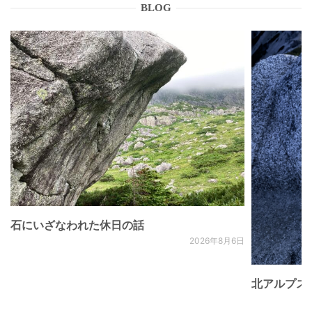
BLOG
石にいざなわれた休日の話
2026年8月6日
北アルプス