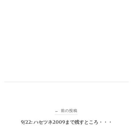
投
前の投稿
←
稿
9/22: ハセツネ2009まで残すところ・・・
ナ