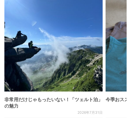
非常用だけじゃもったいない！「ツェルト泊」
今季おススメベ
の魅力
2026年7月31日