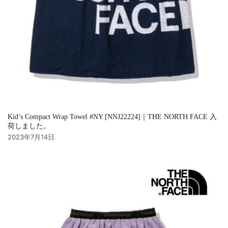
Kid’s Compact Wrap Towel #NY [NNJ22224]｜THE NORTH FACE 入
荷しました。
2023年7月14日