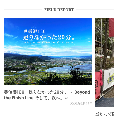
FIELD REPORT
奥信濃100。足りなかった20分 。～ Beyond
the Finish Line そして、次へ。～
2026年6月15日
当たって砕け