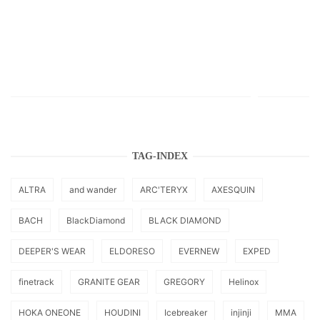
TAG-INDEX
ALTRA
and wander
ARC'TERYX
AXESQUIN
BACH
BlackDiamond
BLACK DIAMOND
DEEPER'S WEAR
ELDORESO
EVERNEW
EXPED
finetrack
GRANITE GEAR
GREGORY
Helinox
HOKA ONEONE
HOUDINI
Icebreaker
injinji
MMA