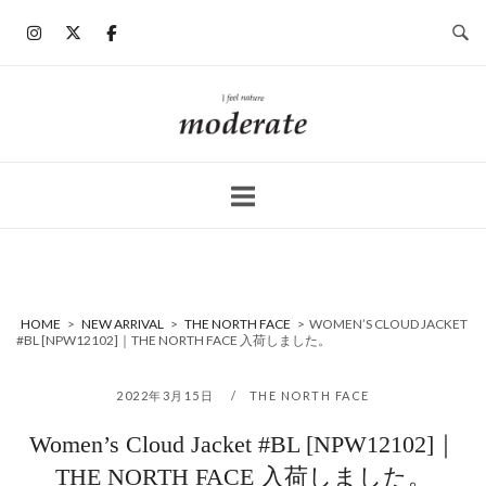
コ
ン
テ
ン
ホ
ツ
ー
へ
ム
ス
キ
ッ
プ
HOME
>
NEW ARRIVAL
>
THE NORTH FACE
>
WOMEN’S CLOUD JACKET
#BL [NPW12102]｜THE NORTH FACE 入荷しました。
2022年3月15日
THE NORTH FACE
Women’s Cloud Jacket #BL [NPW12102]｜
THE NORTH FACE 入荷しました。