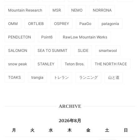
Mountain Research
MSR
NEMO
NORRONA
OMM
ORTLIEB
OSPREY
PaaGo
patagonia
PENDLETON
Point6
RawLow Mountain Works
SALOMON
SEA TO SUMMIT
SLIDE
smartwool
snow peak
STANLEY
Teton Bros.
THE NORTH FACE
TOAKS
trangia
トレラン
ランニング
山と道
ARCHIVE
2026年8月
月
火
水
木
金
土
日