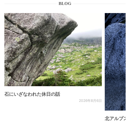
BLOG
石にいざなわれた休日の話
2026年8月6日
北アルプス