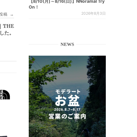
【8/10(月)～8/16(日)】NNoramal Try
On！
2026年8月3日
投稿
→
]｜THE
ました。
NEWS