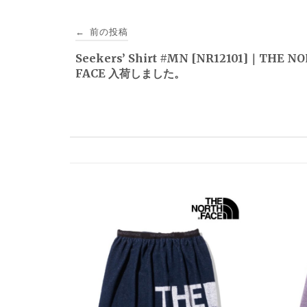
投
前の投稿
←
稿
Seekers’ Shirt #MN [NR12101]｜THE N
FACE 入荷しました。
ナ
ビ
ゲ
ー
シ
ョ
ン