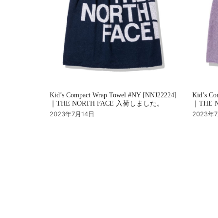
Kid’s Compact Wrap Towel #NY [NNJ22224]
Kid’s Co
｜THE NORTH FACE 入荷しました。
｜THE 
2023年7月14日
2023年