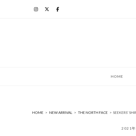
コ
ン
テ
ン
ツ
へ
ス
キ
ッ
HOME
プ
HOME
>
NEW ARRIVAL
>
THE NORTH FACE
>
SEEKERS’ S
2021