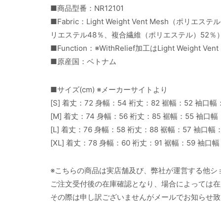
■商品型番：NR12101
■Fabric：Light Weight Vent Mesh（
リエステル48％、複合繊維（ポリエステル）52％
■Function：※WithRelief加工はLight Weight V
■原産国：ベトナム
■サイズ(cm) ※メーカーサイトより
[S] 着丈：72 身幅：54 裄丈：82 裾幅：52 袖口幅
[M] 着丈：74 身幅：56 裄丈：85 裾幅：55 袖口
[L] 着丈：76 身幅：58 裄丈：88 裾幅：57 袖口幅
[XL] 着丈：78 身幅：60 裄丈：91 裾幅：59 袖口
※こちらの商品は実店舗及び、弊社が運営する他シ
ご注文受付後の在庫確認となり、場合によっては在
その際は申し訳ございませんがメールでお知らせ致