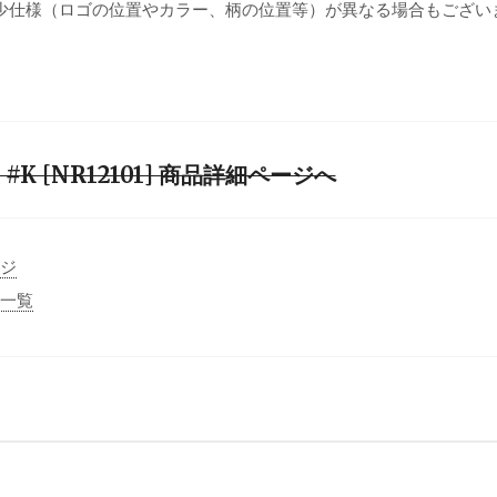
少仕様（ロゴの位置やカラー、柄の位置等）が異なる場合もござい
irt #K [NR12101] 商品詳細ページへ
ージ
事一覧