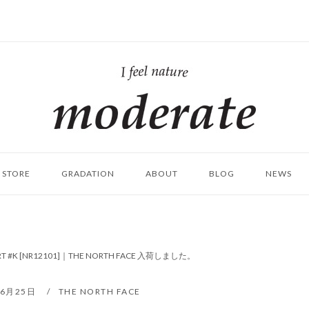
ホ
ー
ム
STORE
GRADATION
ABOUT
BLOG
NEWS
HIRT #K [NR12101]｜THE NORTH FACE 入荷しました。
年6月25日
THE NORTH FACE