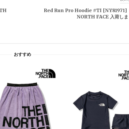
RTH
Red Run Pro Hoodie #TI [NY81971
NORTH FACE 入荷し
おすすめ