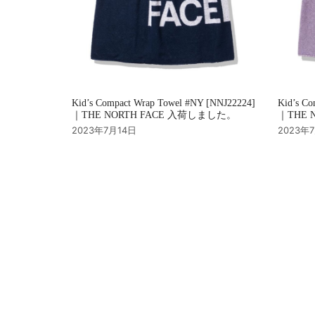
Kid’s Compact Wrap Towel #NY [NNJ22224]
Kid’s Co
｜THE NORTH FACE 入荷しました。
｜THE 
2023年7月14日
2023年