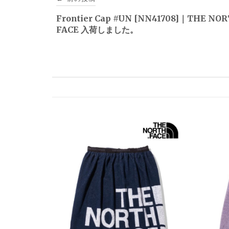
稿
Frontier Cap #UN [NN41708]｜THE NO
FACE 入荷しました。
ナ
ビ
ゲ
ー
シ
ョ
ン