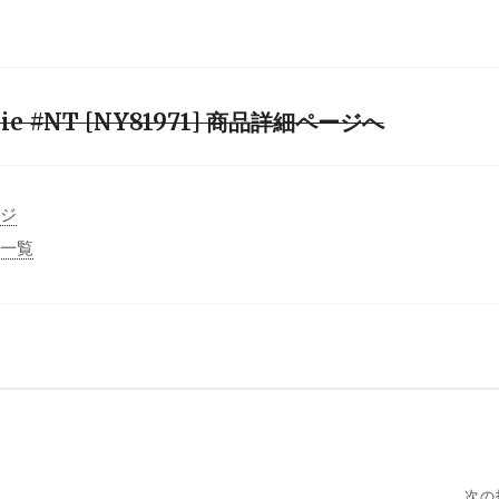
odie #NT [NY81971] 商品詳細ページへ
ージ
事一覧
次の