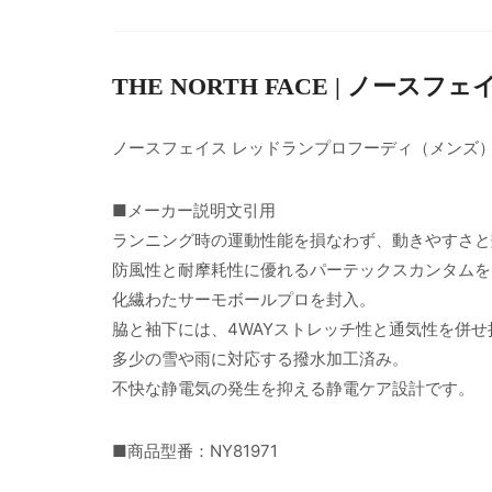
THE NORTH FACE | ノースフェ
ノースフェイス レッドランプロフーディ（メンズ
■メーカー説明文引用
ランニング時の運動性能を損なわず、動きやすさと
防風性と耐摩耗性に優れるパーテックスカンタムを
化繊わたサーモボールプロを封入。
脇と袖下には、4WAYストレッチ性と通気性を併
多少の雪や雨に対応する撥水加工済み。
不快な静電気の発生を抑える静電ケア設計です。
■商品型番：NY81971