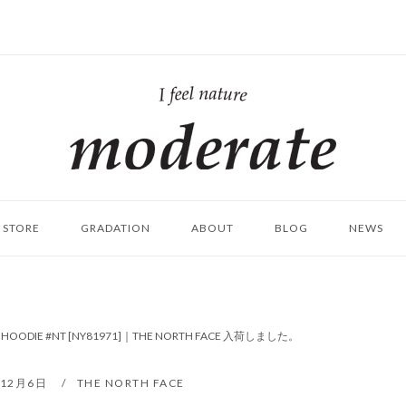
ホ
ー
ム
STORE
GRADATION
ABOUT
BLOG
NEWS
O HOODIE #NT [NY81971]｜THE NORTH FACE 入荷しました。
年12月6日
THE NORTH FACE