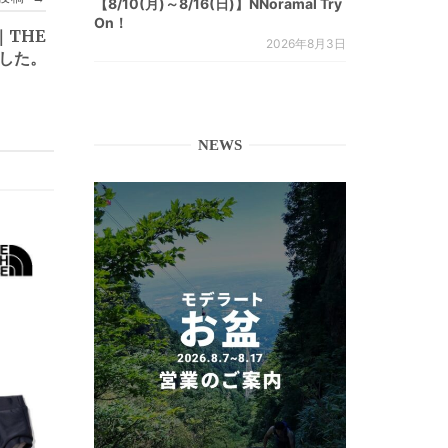
【8/10(月)～8/16(日)】NNoramal Try
On！
]｜THE
2026年8月3日
ました。
NEWS