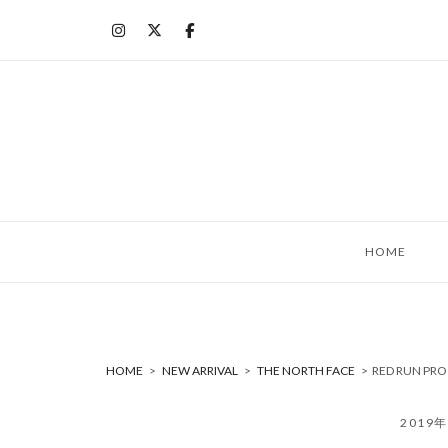
コ
ン
テ
ン
ツ
へ
ス
キ
ッ
HOME
プ
HOME
>
NEW ARRIVAL
>
THE NORTH FACE
>
RED RUN PR
2019