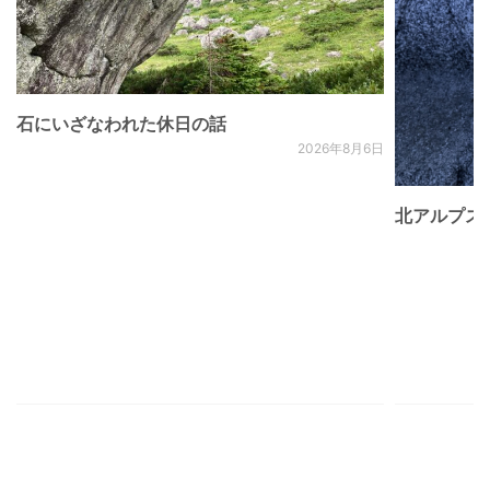
石にいざなわれた休日の話
2026年8月6日
北アルプス