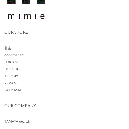
OUR STORE
着楽
cocorozashi
Diffusion
DOKODO
A-BONY
RERAISE
FATMAMA
OUR COMPANY
TAMAYA co.,ltd.