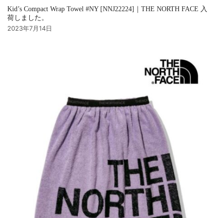
Kid’s Compact Wrap Towel #NY [NNJ22224]｜THE NORTH FACE 入
荷しました。
2023年7月14日