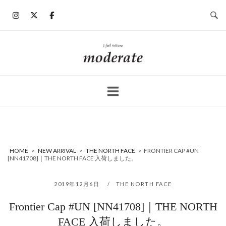
コ
ン
テ
ン
ホ
ツ
ー
へ
ム
ス
キ
ッ
プ
HOME
>
NEW ARRIVAL
>
THE NORTH FACE
>
FRONTIER CAP #UN
[NN41708]｜THE NORTH FACE 入荷しました。
2019年12月6日
THE NORTH FACE
Frontier Cap #UN [NN41708]｜THE NORTH
FACE 入荷しました。