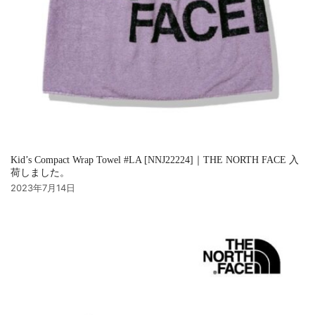
Kid’s Compact Wrap Towel #LA [NNJ22224]｜THE NORTH FACE 入
荷しました。
2023年7月14日