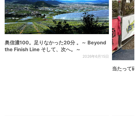
奥信濃100。足りなかった20分 。～ Beyond
the Finish Line そして、次へ。～
2026年6月15日
当たって砕け