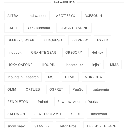
TAG-INDEX
ALTRA
and wander
ARC'TERYX
AXESQUIN
BACH
BlackDiamond
BLACK DIAMOND
DEEPER'S WEAR
ELDORESO
EVERNEW
EXPED
finetrack
GRANITE GEAR
GREGORY
Helinox
HOKA ONEONE
HOUDINI
Icebreaker
injinji
MMA
Mountain Research
MSR
NEMO
NORRONA
OMM
ORTLIEB
OSPREY
PaaGo
patagonia
PENDLETON
Point6
RawLow Mountain Works
SALOMON
SEA TO SUMMIT
SLIDE
smartwool
snow peak
STANLEY
Teton Bros.
THE NORTH FACE