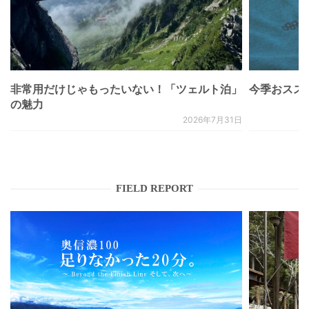
非常用だけじゃもったいない！「ツェルト泊」
今季おススメベ
の魅力
2026年7月31日
FIELD REPORT