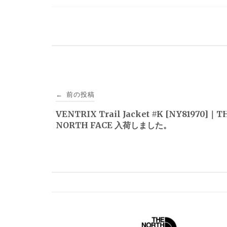
投
前の投稿
←
稿
VENTRIX Trail Jacket #K [NY81970]｜T
NORTH FACE 入荷しました。
ナ
ビ
ゲ
ー
シ