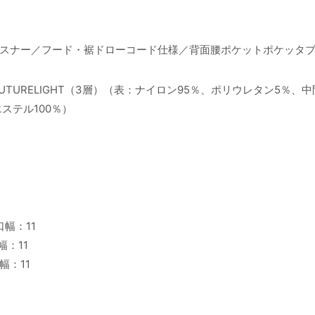
水ファスナー／フード・裾ドローコード仕様／背面腰ポケットポケッタ
n Ripstop FUTURELIGHT（3層）（表：ナイロン95％、ポリウレタン5％
ステル100％）
口幅：11
幅：11
口幅：11