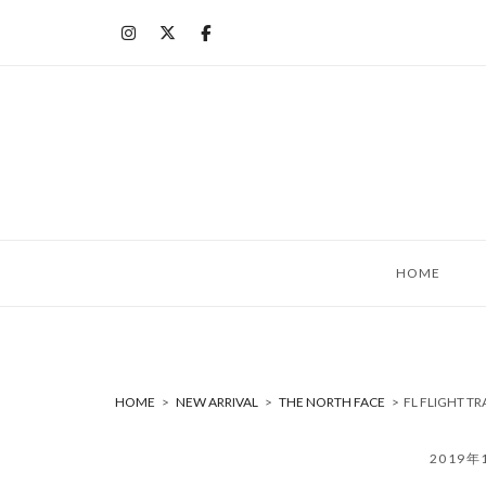
コ
ン
テ
ン
ツ
へ
ス
キ
ッ
HOME
プ
HOME
>
NEW ARRIVAL
>
THE NORTH FACE
>
FL FLIGHT 
2019年