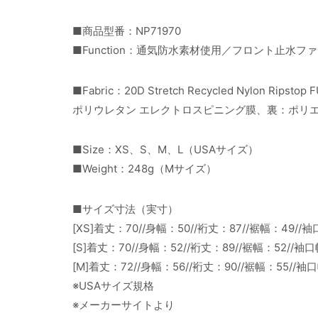
■商品型番：NP71970
■Function：通気防水素材使用／フロント止
■Fabric：20D Stretch Recycled Nylo
ポリウレタン エレクトロスピニング膜、裏：ポリエ
■Size：XS、S、M、L（USAサイズ）
■Weight：248g（Mサイズ）
■サイズ寸法（実寸）
[XS]着丈：70//身幅：50//裄丈：87//裾幅：49//袖
[S]着丈：70//身幅：52//裄丈：89//裾幅：52//袖口
[M]着丈：72//身幅：56//裄丈：90//裾幅：55//袖
※USAサイズ規格
※メーカーサイトより