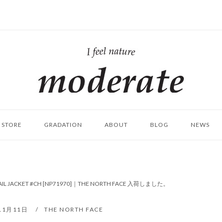
ホ
ー
ム
STORE
GRADATION
ABOUT
BLOG
NEWS
TRAIL JACKET #CH [NP71970]｜THE NORTH FACE 入荷しました。
11月11日
THE NORTH FACE