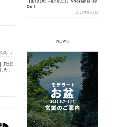
【8/10(月)～8/16(日)】NNoramal Try
On！
2026年8月3日
NEWS
投稿
→
]｜THE
ました。