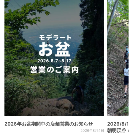
2026年お盆期間中の店舗営業のお知らせ
2026/8/15
朝明渓谷 × N
2026年8月4日