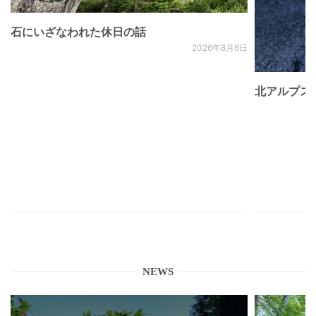
石にいざなわれた休日の話
2026年8月6日
北アルプス
NEWS