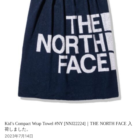
Kid’s Compact Wrap Towel #NY [NNJ22224]｜THE NORTH FACE 入
荷しました。
2023年7月14日