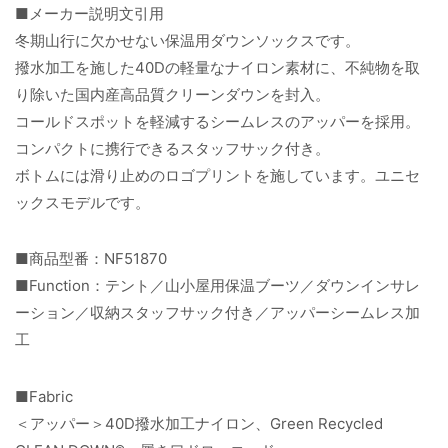
■メーカー説明文引用
冬期山行に欠かせない保温用ダウンソックスです。
撥水加工を施した40Dの軽量なナイロン素材に、不純物を取
り除いた国内産高品質クリーンダウンを封入。
コールドスポットを軽減するシームレスのアッパーを採用。
コンパクトに携行できるスタッフサック付き。
ボトムには滑り止めのロゴプリントを施しています。ユニセ
ックスモデルです。
■商品型番：NF51870
■Function：テント／山小屋用保温ブーツ／ダウンインサレ
ーション／収納スタッフサック付き／アッパーシームレス加
工
■Fabric
＜アッパー＞40D撥水加工ナイロン、Green Recycled