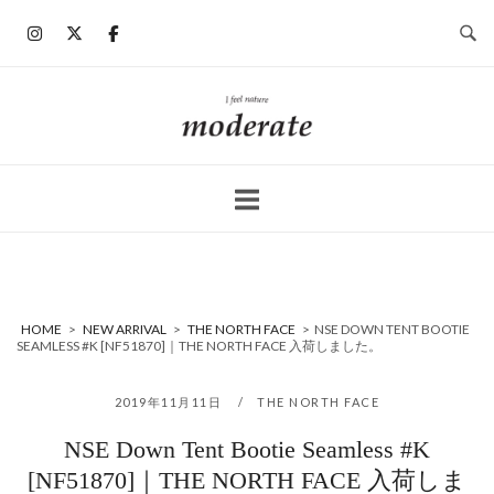
コ
ン
テ
ン
ホ
ツ
ー
へ
ム
ス
キ
ッ
プ
HOME
>
NEW ARRIVAL
>
THE NORTH FACE
>
NSE DOWN TENT BOOTIE
SEAMLESS #K [NF51870]｜THE NORTH FACE 入荷しました。
2019年11月11日
THE NORTH FACE
NSE Down Tent Bootie Seamless #K
[NF51870]｜THE NORTH FACE 入荷しま