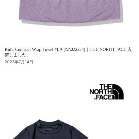
Kid’s Compact Wrap Towel #LA [NNJ22224]｜THE NORTH FACE 入
荷しました。
2023年7月14日