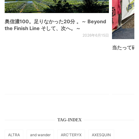
奥信濃100。足りなかった20分 。～ Beyond
the Finish Line そして、次へ。～
2026年6月15日
当たって砕け
TAG-INDEX
ALTRA
and wander
ARC'TERYX
AXESQUIN