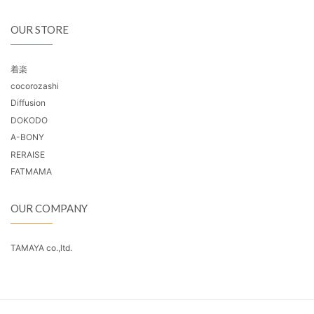
OUR STORE
着楽
cocorozashi
Diffusion
DOKODO
A-BONY
RERAISE
FATMAMA
OUR COMPANY
TAMAYA co.,ltd.