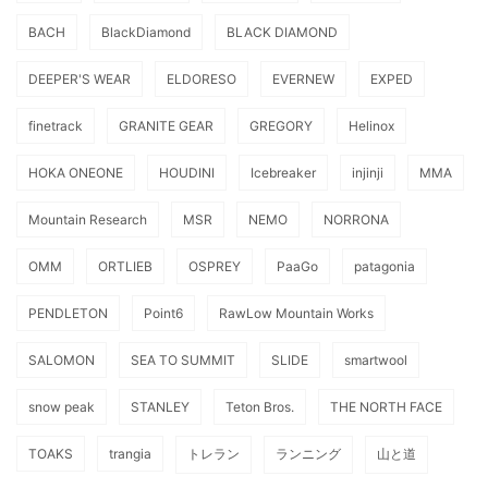
BACH
BlackDiamond
BLACK DIAMOND
DEEPER'S WEAR
ELDORESO
EVERNEW
EXPED
finetrack
GRANITE GEAR
GREGORY
Helinox
HOKA ONEONE
HOUDINI
Icebreaker
injinji
MMA
Mountain Research
MSR
NEMO
NORRONA
OMM
ORTLIEB
OSPREY
PaaGo
patagonia
PENDLETON
Point6
RawLow Mountain Works
SALOMON
SEA TO SUMMIT
SLIDE
smartwool
snow peak
STANLEY
Teton Bros.
THE NORTH FACE
TOAKS
trangia
トレラン
ランニング
山と道