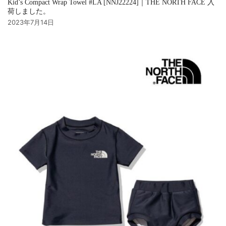
Kid’s Compact Wrap Towel #LA [NNJ22224]｜THE NORTH FACE 入
荷しました。
2023年7月14日