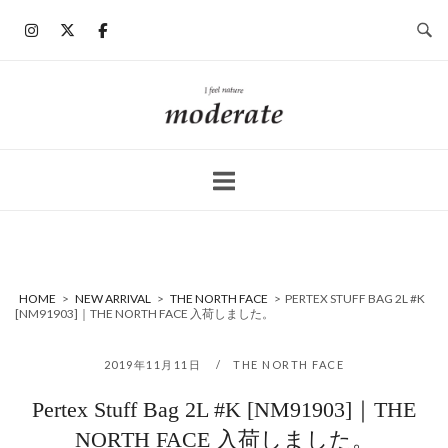
コ
ン
テ
ン
ホ
ツ
ー
へ
ム
ス
キ
ッ
プ
HOME
>
NEW ARRIVAL
>
THE NORTH FACE
>
PERTEX STUFF BAG 2L #K
[NM91903]｜THE NORTH FACE 入荷しました。
2019年11月11日
THE NORTH FACE
Pertex Stuff Bag 2L #K [NM91903]｜THE
NORTH FACE 入荷しました。