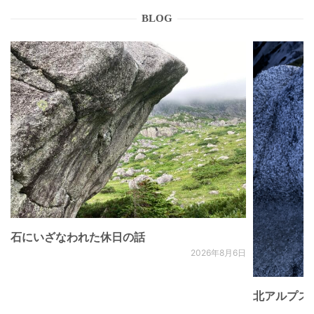
BLOG
石にいざなわれた休日の話
2026年8月6日
北アルプス