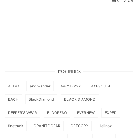
TAG-INDEX
ALTRA
and wander
ARC'TERYX
AXESQUIN
BACH
BlackDiamond
BLACK DIAMOND
DEEPER'S WEAR
ELDORESO
EVERNEW
EXPED
finetrack
GRANITE GEAR
GREGORY
Helinox