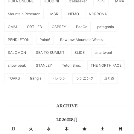
HOKA ONEONE
HOUDINI
Icebreaker
injinji
MMA
Mountain Research
MSR
NEMO
NORRONA
OMM
ORTLIEB
OSPREY
PaaGo
patagonia
PENDLETON
Point6
RawLow Mountain Works
SALOMON
SEA TO SUMMIT
SLIDE
smartwool
snow peak
STANLEY
Teton Bros.
THE NORTH FACE
TOAKS
trangia
トレラン
ランニング
山と道
ARCHIVE
2026年8月
月
火
水
木
金
土
日