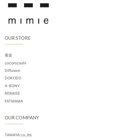
OUR STORE
着楽
cocorozashi
Diffusion
DOKODO
A-BONY
RERAISE
FATMAMA
OUR COMPANY
TAMAYA co.,ltd.