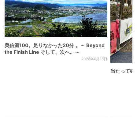
奥信濃100。足りなかった20分 。～ Beyond
the Finish Line そして、次へ。～
2026年6月15日
当たって砕け