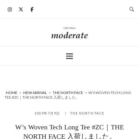
コ
ン
テ
ン
ホ
ツ
ー
へ
ム
ス
キ
ッ
プ
HOME
>
NEW ARRIVAL
>
THE NORTH FACE
>
W’S WOVEN TECH LONG
TEE #ZC｜THE NORTH FACE 入荷しました。
2019年7月9日
THE NORTH FACE
W’s Woven Tech Long Tee #ZC｜THE
NORTH FACE 入荷しました。