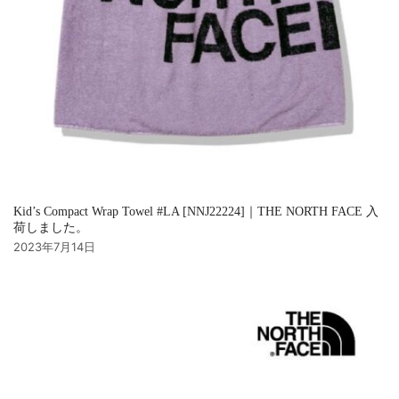
Kid’s Compact Wrap Towel #LA [NNJ22224]｜THE NORTH FACE 入
荷しました。
2023年7月14日