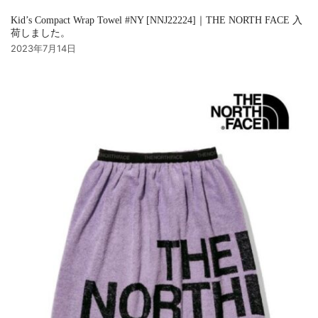
Kid’s Compact Wrap Towel #NY [NNJ22224]｜THE NORTH FACE 入
荷しました。
2023年7月14日