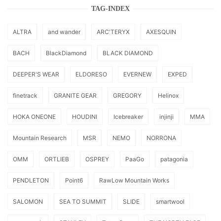
TAG-INDEX
ALTRA
and wander
ARC'TERYX
AXESQUIN
BACH
BlackDiamond
BLACK DIAMOND
DEEPER'S WEAR
ELDORESO
EVERNEW
EXPED
finetrack
GRANITE GEAR
GREGORY
Helinox
HOKA ONEONE
HOUDINI
Icebreaker
injinji
MMA
Mountain Research
MSR
NEMO
NORRONA
OMM
ORTLIEB
OSPREY
PaaGo
patagonia
PENDLETON
Point6
RawLow Mountain Works
SALOMON
SEA TO SUMMIT
SLIDE
smartwool