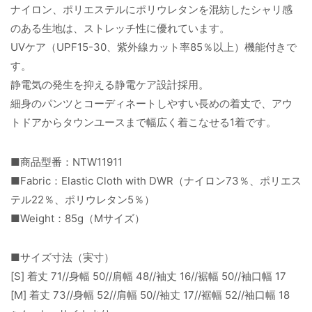
ナイロン、ポリエステルにポリウレタンを混紡したシャリ感
のある生地は、ストレッチ性に優れています。
UVケア（UPF15-30、紫外線カット率85％以上）機能付きで
す。
静電気の発生を抑える静電ケア設計採用。
細身のパンツとコーディネートしやすい長めの着丈で、アウ
トドアからタウンユースまで幅広く着こなせる1着です。
■商品型番：NTW11911
■Fabric：Elastic Cloth with DWR（ナイロン73％、ポリエス
テル22％、ポリウレタン5％）
■Weight：85g（Mサイズ）
■サイズ寸法（実寸）
[S] 着丈 71//身幅 50//肩幅 48//袖丈 16//裾幅 50//袖口幅 17
[M] 着丈 73//身幅 52//肩幅 50//袖丈 17//裾幅 52//袖口幅 18