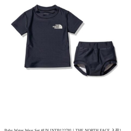
Baby Water Wear Set #UN [NTB12278]｜THE NORTH FACE 入荷し