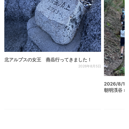
北アルプスの女王 燕岳行ってきました！
2026年8月5日
2026/8/15
朝明渓谷 × N