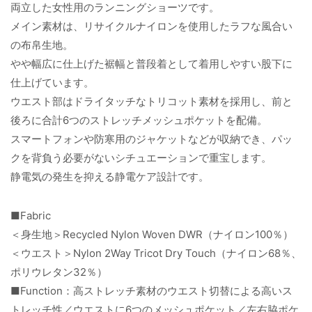
両立した女性用のランニングショーツです。
メイン素材は、リサイクルナイロンを使用したラフな風合い
の布帛生地。
やや幅広に仕上げた裾幅と普段着として着用しやすい股下に
仕上げています。
ウエスト部はドライタッチなトリコット素材を採用し、前と
後ろに合計6つのストレッチメッシュポケットを配備。
スマートフォンや防寒用のジャケットなどが収納でき、パッ
クを背負う必要がないシチュエーションで重宝します。
静電気の発生を抑える静電ケア設計です。
■Fabric
＜身生地＞Recycled Nylon Woven DWR（ナイロン100％）
＜ウエスト＞Nylon 2Way Tricot Dry Touch（ナイロン68％、
ポリウレタン32％）
■Function：高ストレッチ素材のウエスト切替による高いス
トレッチ性／ウエストに6つのメッシュポケット／左右脇ポケ