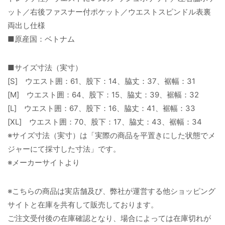
ット／右後ファスナー付ポケット／ウエストスピンドル表裏
両出し仕様
■原産国：ベトナム
■サイズ寸法（実寸）
[S] ウエスト囲：61、股下：14、脇丈：37、裾幅：31
[M] ウエスト囲：64、股下：15、脇丈：39、裾幅：32
[L] ウエスト囲：67、股下：16、脇丈：41、裾幅：33
[XL] ウエスト囲：70、股下：17、脇丈：43、裾幅：34
※サイズ寸法（実寸）は「実際の商品を平置きにした状態でメ
ジャーにて採寸した寸法」です。
※メーカーサイトより
※こちらの商品は実店舗及び、弊社が運営する他ショッピング
サイトと在庫を共有して販売しております。
ご注文受付後の在庫確認となり、場合によっては在庫切れが