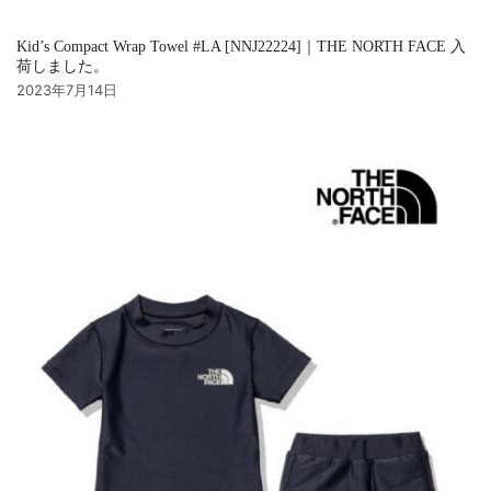
Kid’s Compact Wrap Towel #LA [NNJ22224]｜THE NORTH FACE 入
荷しました。
2023年7月14日