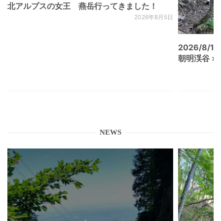
北アルプスの女王 燕岳行ってきました！
2026年8月5日
2026/8/15
朝明渓谷 × N
NEWS