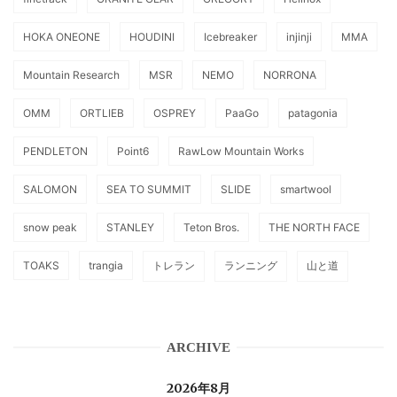
HOKA ONEONE
HOUDINI
Icebreaker
injinji
MMA
Mountain Research
MSR
NEMO
NORRONA
OMM
ORTLIEB
OSPREY
PaaGo
patagonia
PENDLETON
Point6
RawLow Mountain Works
SALOMON
SEA TO SUMMIT
SLIDE
smartwool
snow peak
STANLEY
Teton Bros.
THE NORTH FACE
TOAKS
trangia
トレラン
ランニング
山と道
ARCHIVE
2026年8月