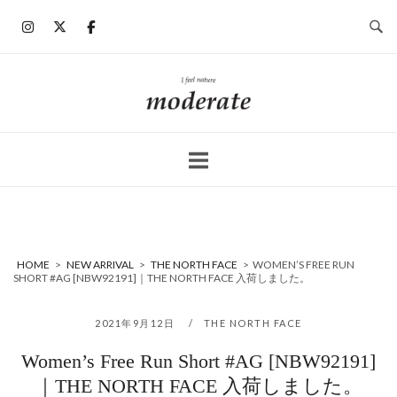
コ
ン
テ
ン
ホ
ツ
ー
へ
ム
ス
キ
ッ
プ
HOME
>
NEW ARRIVAL
>
THE NORTH FACE
>
WOMEN’S FREE RUN
SHORT #AG [NBW92191]｜THE NORTH FACE 入荷しました。
2021年9月12日
THE NORTH FACE
Women’s Free Run Short #AG [NBW92191]
｜THE NORTH FACE 入荷しました。