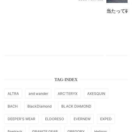
当たって砕け
TAG-INDEX
ALTRA
and wander
ARC'TERYX
AXESQUIN
BACH
BlackDiamond
BLACK DIAMOND
DEEPER'S WEAR
ELDORESO
EVERNEW
EXPED
finetrack
GRANITE GEAR
GREGORY
Helinox